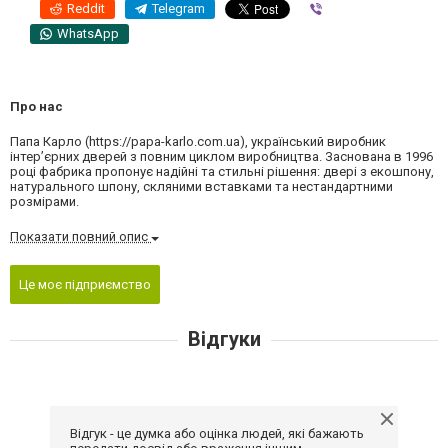
Reddit
Telegram
Viber
WhatsApp
Про нас
Папа Карло (https://papa-karlo.com.ua), український виробник
інтер’єрних дверей з повним циклом виробництва. Заснована в 1996
році фабрика пропонує надійні та стильні рішення: двері з екошпону,
натурального шпону, скляними вставками та нестандартними
розмірами.
Показати повний опис
Це моє підприємство
Відгуки
Відгук - це думка або оцінка людей, які бажають