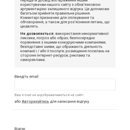
передати досвід або враження іншим
користувачам нашого сайту з обов'язковою
аргументацією залишеного відгука. Це допоможе
багатьом прийняти правильне рішення.
Коментарі призначені для спілкування та
обговорення, а також для роз'яснення питань, що
цікавлять.
Не дозволяється:
використання ненормативної
лексики, погроз або образ; безпосереднє
порівняння з іншими конкуруючими компаніями;
безпідставні заяви, що ображають діяльність
компанії і / або її послуги; розміщення посилань на
сторонні інтернет-ресурси; реклама та
самореклама.
Введіть email:
Ваш e-mail не відображатиметься на сайті
або
Авторизуйтесь
для написання відгуку
Відгук: