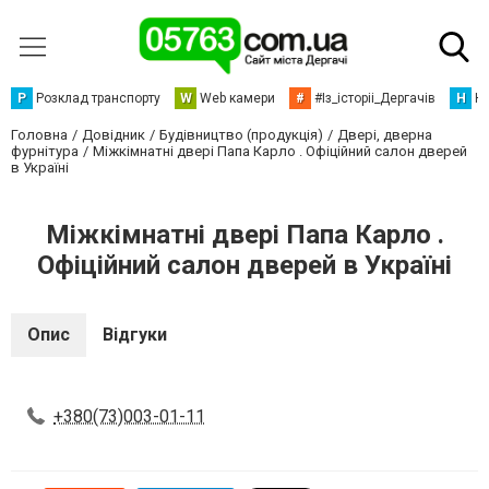
Р
Розклад транспорту
W
Web камери
#
#Із_історіі_Дергачів
Н
Но
Головна
Довідник
Будівництво (продукція)
Двері, дверна
фурнітура
Міжкімнатні двері Папа Карло . Офіційний салон дверей
в Україні
Міжкімнатні двері Папа Карло .
Офіційний салон дверей в Україні
Опис
Відгуки
+380(73)003-01-11