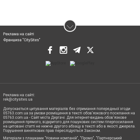
Реклама на сайті
Франшиза "CitySites"
Реклама на сайті:
rek@citysites.ua
Допускається цитування матеріалів без отримання попередньої згоди
05763.com.ua за умови розміщення в тексті обов'язкового посилання на
05763.com.ua - Сайт міста Дергачі. Для інтернет-видань обов'язкове
розміщення прямого, відкритого для пошукових систем гіперпосилання
на цитовані статті не нижче другого абзацу в тексті або в якості джерела.
Порушення виняткових прав переслідується Законом.
Матеріали з плашками "Новини компаній", "Промо", "Партнерський