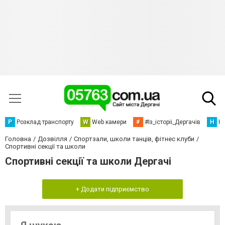
Р
Розклад транспорту
W
Web камери
#
#Із_історіі_Дергачів
Н
Но
Головна
Дозвілля
Спортзали, школи танців, фітнес клуби
Спортивні секції та школи
Спортивні секції та школи Дергачі
+ Додати підприємство