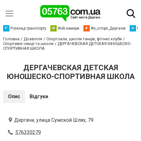
Р
Розклад транспорту
W
Web камери
#
#Із_історіі_Дергачів
Н
Но
Головна
Дозвілля
Спортзали, школи танців, фітнес клуби
Спортивні секції та школи
ДЕРГАЧЕВСКАЯ ДЕТСКАЯ ЮНОШЕСКО-
СПОРТИВНАЯ ШКОЛА
ДЕРГАЧЕВСКАЯ ДЕТСКАЯ
ЮНОШЕСКО-СПОРТИВНАЯ ШКОЛА
Опис
Відгуки
Дергачи, улица Сумской Шлях, 79
576330279