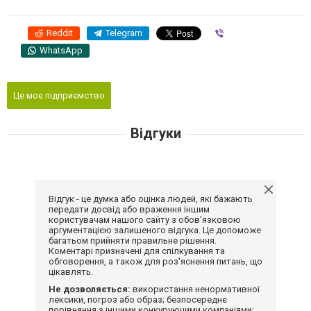
Reddit
Telegram
Viber
WhatsApp
Це моє підприємство
Відгуки
Відгук - це думка або оцінка людей, які бажають
передати досвід або враження іншим
користувачам нашого сайту з обов'язковою
аргументацією залишеного відгука. Це допоможе
багатьом прийняти правильне рішення.
Коментарі призначені для спілкування та
обговорення, а також для роз'яснення питань, що
цікавлять.
Не дозволяється:
використання ненормативної
лексики, погроз або образ; безпосереднє
порівняння з іншими конкуруючими компаніями;