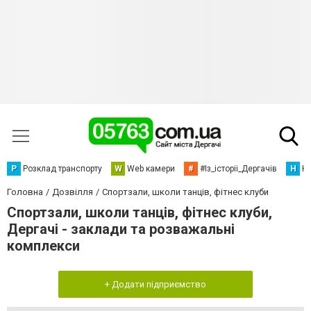
Р
Розклад транспорту
W
Web камери
#
#Із_історіі_Дергачів
Н
Но
Головна
Дозвілля
Спортзали, школи танців, фітнес клуби
Спортзали, школи танців, фітнес клуби,
Дергачі - заклади та розважальні
комплекси
+ Додати підприємство