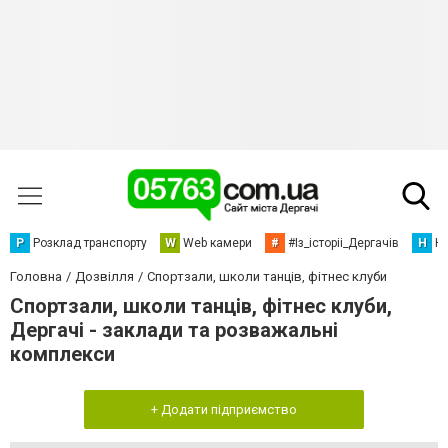
Р
Розклад транспорту
W
Web камери
#
#Із_історіі_Дергачів
Н
Но
Головна
Дозвілля
Спортзали, школи танців, фітнес клуби
Спортзали, школи танців, фітнес клуби,
Дергачі - заклади та розважальні
комплекси
+ Додати підприємство