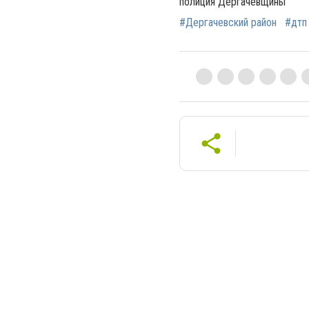
полиция Дергачевщины
#Дергачевский район
#дтп