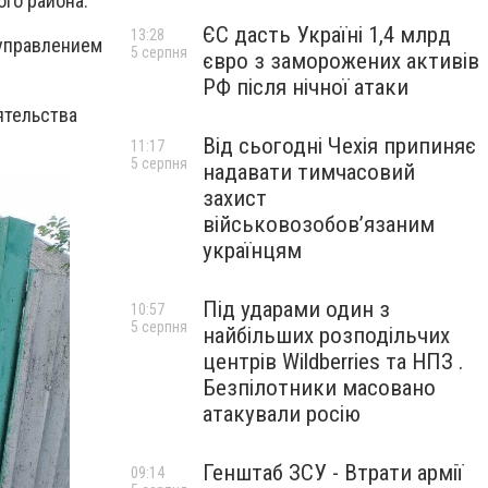
го района.
ЄС дасть Україні 1,4 млрд
13:28
 управлением
5 серпня
євро з заморожених активів
РФ після нічної атаки
ятельства
Від сьогодні Чехія припиняє
11:17
5 серпня
надавати тимчасовий
захист
військовозобов’язаним
українцям
Під ударами один з
10:57
5 серпня
найбільших розподільчих
центрів Wildberries та НПЗ .
Безпілотники масовано
атакували росію
Генштаб ЗСУ - Втрати армії
09:14