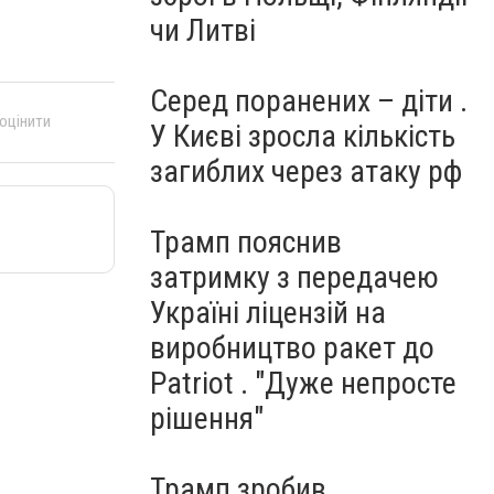
чи Литві
Серед поранених – діти .
 оцінити
У Києві зросла кількість
загиблих через атаку рф
Трамп пояснив
затримку з передачею
Україні ліцензій на
виробництво ракет до
Patriot . "Дуже непросте
рішення"
Трамп зробив