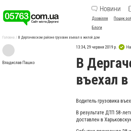
Новини
Дозвілля
Пошук ро
Блоги
Головна
В Дергачевском районе грузовик въехал в жилой дом
13:34, 29 червня 2019 р.
На
В Дергач
Владислав Пашко
въехал в
Водитель грузовика въе
В результате ДТП 58-ле
доставлен в Харьковскую