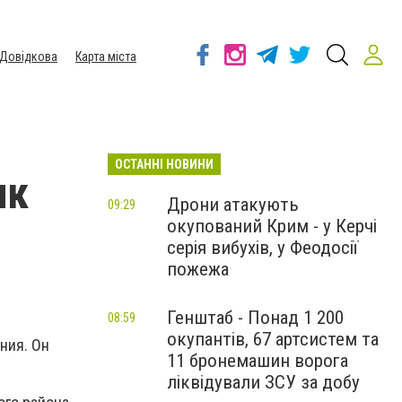
Довідкова
Карта міста
ОСТАННІ НОВИНИ
ик
Дрони атакують
09:29
окупований Крим - у Керчі
серія вибухів, у Феодосії
пожежа
Генштаб - Понад 1 200
08:59
окупантів, 67 артсистем та
ния. Он
11 бронемашин ворога
ліквідували ЗСУ за добу