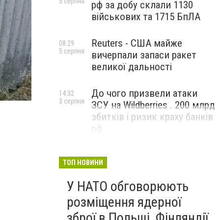
5 серпня
рф за добу склали 1130
військових та 1715 БпЛА
Reuters - США майже
08:29
5 серпня
вичерпали запаси ракет
великої дальності
До чого призвели атаки
14:32
3 серпня
ЗСУ на Wildberries . 200 млрд
збитків і ризик краху банків
рф
ТОП НОВИНИ
У НАТО обговорюють
розміщення ядерної
зброї в Польщі, Фінляндії