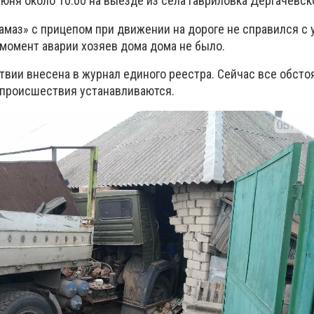
ня около 10:00 на выезде из села Гавриловка Дергачевско
амаз» с прицепом при движении на дороге не справился с
 момент аварии хозяев дома дома не было.
вии внесена в журнал единого реестра. Сейчас все обсто
 происшествия устанавливаются.