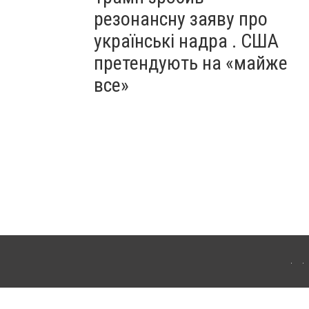
резонансну заяву про
українські надра . США
претендують на «майже
все»
ергачі. Для інтернет-видань обов'язкове розміщення прямого, відкритого для