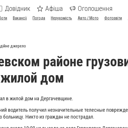
Довідник
Афіша
Оголошення
боти
Вакансії
Погода
Нерухомість
Авто / Мото
Фотозвіти
дійне джерело
евском районе грузов
 жилой дом
хал в жилой дом на Дергачевщине.
тний водитель получил незначительные телесные поврежде
 больницу. Никто из граждан не пострадал.