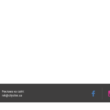
Реклама на сайті:
rek@citysites.ua
Допускається цитування матеріалів без отримання попередньої згоди 05763.com.ua з