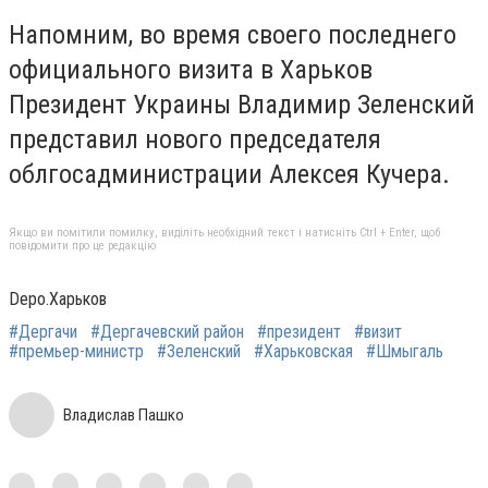
Напомним, во время своего последнего
официального визита в Харьков
Президент Украины Владимир Зеленский
представил нового председателя
облгосадминистрации Алексея Кучера.
Якщо ви помітили помилку, виділіть необхідний текст і натисніть Ctrl + Enter, щоб
повідомити про це редакцію
Depo.Харьков
#Дергачи
#Дергачевский район
#президент
#визит
#премьер-министр
#Зеленский
#Харьковская
#Шмыгаль
Владислав Пашко