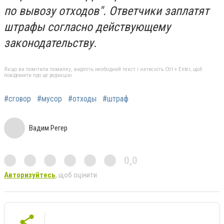
по вывозу отходов". Ответчики заплатят
штрафы согласно действующему
законодательству.
Якщо ви помітили помилку, виділіть необхідний текст і натисніть Ctrl + Enter, щоб
повідомити про це редакцію
#сговор
#мусор
#отходы
#штраф
Вадим Регер
0,0
Авторизуйтесь
, щоб оцінити