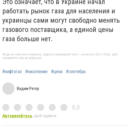
Это означает, что в Украине начал
работать рынок газа для населения и
украинцы сами могут свободно менять
газового поставщика, а единой цены
газа больше нет.
Якщо ви помітили помилку, виділіть необхідний текст і натисніть Ctrl + Enter, щоб
повідомити про це редакцію
#нафтогаз
#население
#цена
#сентябрь
Вадим Регер
0,0
Авторизуйтесь
, щоб оцінити