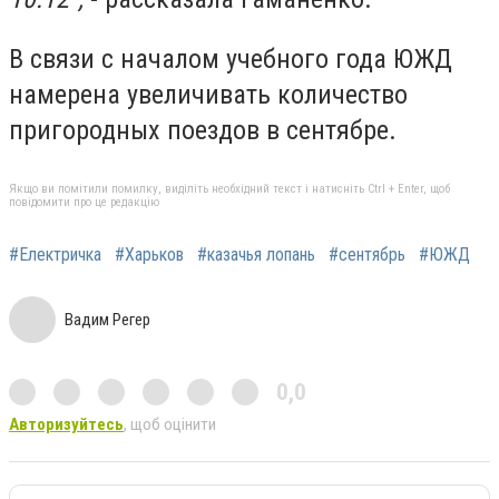
В связи с началом учебного года ЮЖД
намерена увеличивать количество
пригородных поездов в сентябре.
Якщо ви помітили помилку, виділіть необхідний текст і натисніть Ctrl + Enter, щоб
повідомити про це редакцію
#Електричка
#Харьков
#казачья лопань
#сентябрь
#ЮЖД
Вадим Регер
0,0
Авторизуйтесь
, щоб оцінити