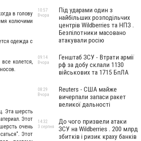
Під ударами один з
10:57
огда в голову
Вчора
найбільших розподільчих
ремя колючими
центрів Wildberries та НПЗ .
Безпілотники масовано
атакували росію
ется одежда с
Генштаб ЗСУ - Втрати армії
09:14
 все колется,
Вчора
рф за добу склали 1130
иносов.
військових та 1715 БпЛА
Reuters - США майже
08:29
Вчора
вичерпали запаси ракет
великої дальності
ц. Эта шерсть
атериал. Этот
До чого призвели атаки
14:32
 шерсть очень
3 серпня
ЗСУ на Wildberries . 200 млрд
саться". Этот
збитків і ризик краху банків