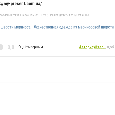
://my-present.com.ua/
.
бхідний текст і натисніть Ctrl + Enter, щоб повідомити про це редакцію
 шерсти мериноса
#качественная одежда из мериносовой шерсти
0,0
Оцініть першим
Авторизуйтесь
, щоб