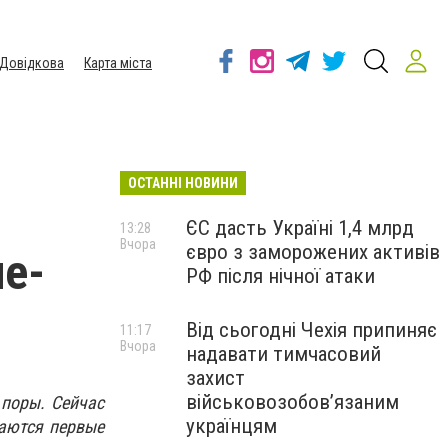
Довідкова
Карта міста
ОСТАННІ НОВИНИ
ЄС дасть Україні 1,4 млрд
13:28
Вчора
євро з заморожених активів
не-
РФ після нічної атаки
Від сьогодні Чехія припиняє
11:17
Вчора
надавати тимчасовий
захист
військовозобов’язаним
 поры. Сейчас
українцям
щаются первые