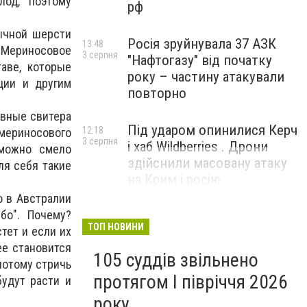
лод, поэтому
рф
бычной шерсти
Росія зруйнувала 37 АЗК
13:48
 Мериносовое
3 серпня
"Нафтогазу" від початку
аве, которые
року – частину атакували
ции и другим
повторно
ивные свитера
Під ударом опинилися Керч
12:18
ериносового
3 серпня
і хаб Wildberries . Дрони
 можно смело
здійснили масовану атаку
ля себя такие
на Крим і росію
о в Австралии
бо". Почему?
ТОП НОВИНИ
тет и если их
ее становится
105 суддів звільнено
потому стричь
протягом I півріччя 2026
будут расти и
року