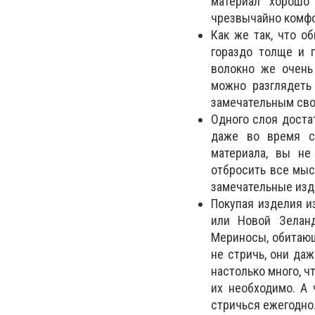
материал хорошо
чрезвычайно комф
Как же так, что о
гораздо толще и 
волокно же очень
можно разглядеть
замечательным сво
Одного слоя доста
даже во время с
материала, вы не
отбросить все мыс
замечательные изд
Покупая изделия и
или Новой Зеланд
Мериносы, обитающ
не стричь, они да
настолько много, ч
их необходимо. А 
стричься ежегодно