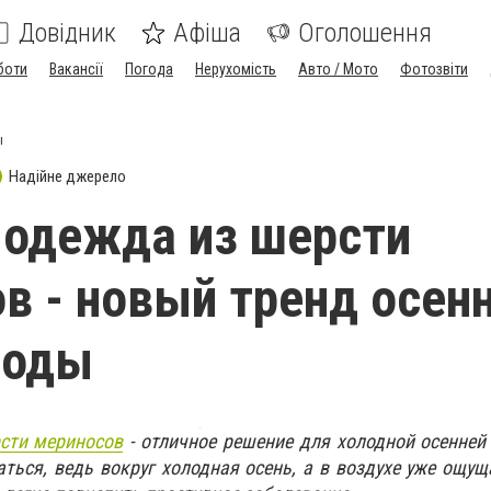
Довідник
Афіша
Оголошення
боти
Вакансії
Погода
Нерухомість
Авто / Мото
Фотозвіти
ы
Надійне джерело
одежда из шерсти
в - новый тренд осен
моды
сти мериносов
- отличное решение для холодной осенней
аться, ведь вокруг холодная осень, а в воздухе уже ощу