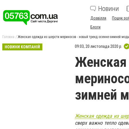
Новини
Дозвілля
Пошук ро
Блоги
Головна
Женская одежда из шерсти мериносов - новый тренд осенне-зимней мод
09:03, 20 листопада 2020 р.
НОВИНИ КОМПАНІЙ
Женская 
мериносо
зимней 
Женская одежда из шер
сверх важно тепло одев