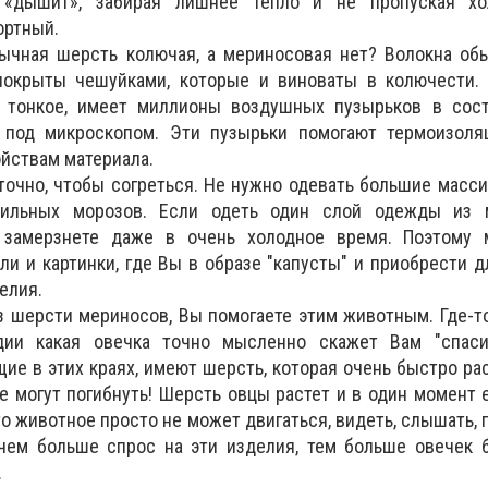
 «дышит», забирая лишнее тепло и не пропуская хо
ортный.
бычная шерсть колючая, а мериносовая нет? Волокна о
покрыты чешуйками, которые и виноваты в колючести.
 тонкое, имеет миллионы воздушных пузырьков в сост
 под микроскопом. Эти пузырьки помогают термоизоля
йствам материала.
точно, чтобы согреться. Не нужно одевать большие масс
ильных морозов. Если одеть один слой одежды из м
 замерзнете даже в очень холодное время. Поэтому
ли и картинки, где Вы в образе "капусты" и приобрести д
елия.
з шерсти мериносов, Вы помогаете этим животным. Где-т
ии какая овечка точно мысленно скажет Вам "спаси
ие в этих краях, имеют шерсть, которая очень быстро рас
же могут погибнуть! Шерсть овцы растет и в один момент 
то животное просто не может двигаться, видеть, слышать, 
чем больше спрос на эти изделия, тем больше овечек 
.