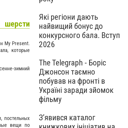
Які регіони дають
 шерсти
найвищий бонус до
конкурсного бала. Вступ
2026
н My Present.
ала, которые
The Telegraph - Боріс
сенне-зимний
Джонсон таємно
побував на фронті в
Україні заради зйомок
фільму
З’явився каталог
, постельных
книжкових ініціатив на
нные вещи по