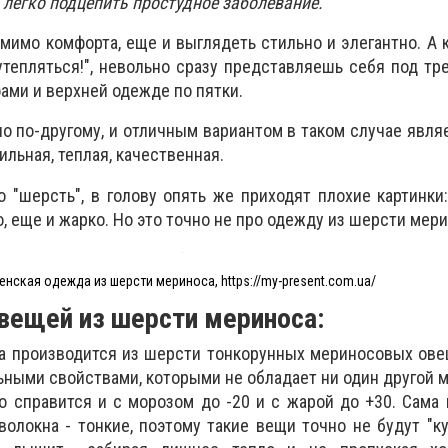
 легко подцепить простудное заболевание.
мимо комфорта, еще и выглядеть стильно и элегантно. А к
утепляться!", невольно сразу представляешь себя под т
ами и верхней одежде по пятки.
о по-другому, и отличным вариантом в таком случае явля
льная, теплая, качественная.
"шерсть", в голову опять же приходят плохие картинки:
, еще и жарко. Но это точно не про одежду из шерсти мер
енская одежда из шерсти мериноса, https://my-present.com.ua/
вещей из шерсти мериноса:
 производится из шерсти тонкорунных мериносовых ове
ьными свойствами, которыми не обладает ни один другой м
о справится и с морозом до -20 и с жарой до +30. Сама
 волокна - тонкие, поэтому такие вещи точно не будут "ку