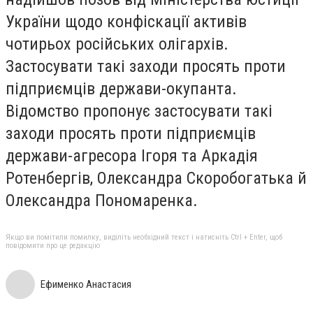
України щодо конфіскації активів
чотирьох російських олігархів.
Застосувати такі заходи просять проти
підприємців держави-окупанта.
Відомство пропонує застосувати такі
заходи просять проти підприємців
держави-агресора Ігоря та Аркадія
Ротенбергів, Олександра Скоробогатька й
Олександра Пономаренка.
Якщо ви помітили помилку, виділіть необхідний текст і натисніть Ctrl + Enter, щоб
повідомити про це редакцію
Ефименко Анастасия