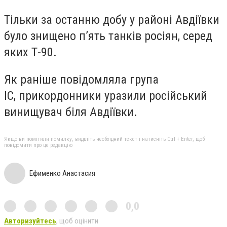
Тільки за останню добу у районі Авдіївки
було знищено п’ять танків росіян, серед
яких Т-90.
Як раніше повідомляла група
ІС, прикордонники уразили російський
винищувач біля Авдіївки.
Якщо ви помітили помилку, виділіть необхідний текст і натисніть Ctrl + Enter, щоб
повідомити про це редакцію
Ефименко Анастасия
0,0
Авторизуйтесь
, щоб оцінити