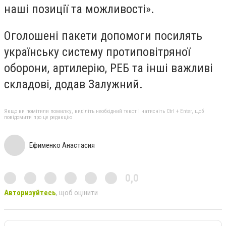
наші позиції та можливості».
Оголошені пакети допомоги посилять
українську систему протиповітряної
оборони, артилерію, РЕБ та інші важливі
складові, додав Залужний.
Якщо ви помітили помилку, виділіть необхідний текст і натисніть Ctrl + Enter, щоб
повідомити про це редакцію
Ефименко Анастасия
0,0
Авторизуйтесь
, щоб оцінити