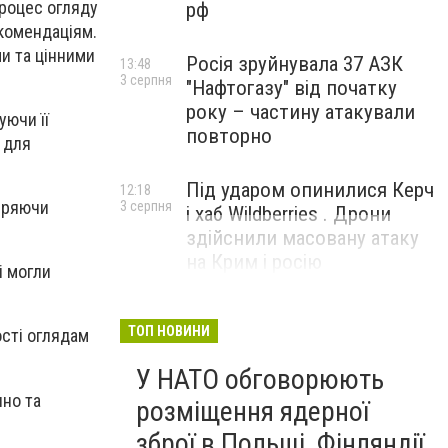
процес огляду
рф
комендаціям.
и та цінними
Росія зруйнувала 37 АЗК
13:48
3 серпня
"Нафтогазу" від початку
року – частину атакували
уючи її
повторно
 для
Під ударом опинилися Керч
12:18
віряючи
3 серпня
і хаб Wildberries . Дрони
здійснили масовану атаку
на Крим і росію
і могли
ТОП НОВИНИ
ості оглядам
У НАТО обговорюють
ино та
розміщення ядерної
зброї в Польщі, Фінляндії