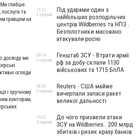
. Ми глибше
Під ударами один з
10:57
 послуги та
5 серпня
найбільших розподільчих
м гравцем на
центрів Wildberries та НПЗ .
Безпілотники масовано
атакували росію
Генштаб ЗСУ - Втрати армії
09:14
го досвіду ми
5 серпня
рф за добу склали 1130
керські
військових та 1715 БпЛА
ктивні огляди
Reuters - США майже
08:29
5 серпня
ції і зручному
вичерпали запаси ракет
ьким конторам,
великої дальності
керських
До чого призвели атаки
14:32
3 серпня
ЗСУ на Wildberries . 200 млрд
збитків і ризик краху банків