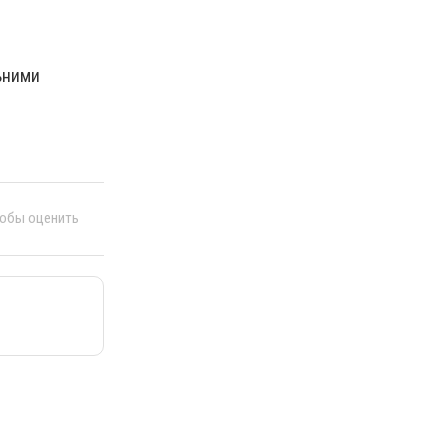
льними
тобы оценить