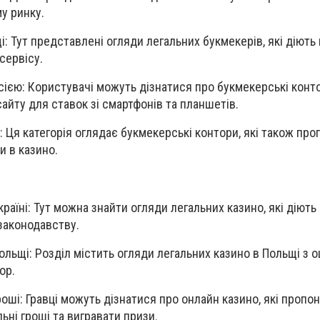
у ринку.
і: Тут представлені огляди легальних букмекерів, які діють 
сервісу.
сією: Користувачі можуть дізнатися про букмекерські конто
айту для ставок зі смартфонів та планшетів.
: Ця категорія оглядає букмекерські контори, які також пр
и в казино.
країні: Тут можна знайти огляди легальних казино, які діють 
 законодавству.
ольщі: Розділ містить огляди легальних казино в Польщі з о
ор.
роші: Гравці можуть дізнатися про онлайн казино, які пропо
ьні гроші та вигравати призи.