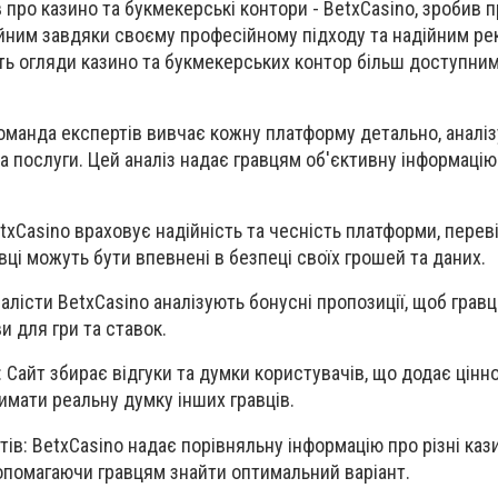
 про казино та букмекерські контори - BetxCasino, зробив 
йним завдяки своєму професійному підходу та надійним ре
ть огляди казино та букмекерських контор більш доступним
оманда експертів вивчає кожну платформу детально, аналіз
та послуги. Цей аналіз надає гравцям об'єктивну інформацію
etxCasino враховує надійність та чесність платформи, пере
равці можуть бути впевнені в безпеці своїх грошей та даних.
іалісти BetxCasino аналізують бонусні пропозиції, щоб гравц
и для гри та ставок.
 Сайт збирає відгуки та думки користувачів, що додає цінн
имати реальну думку інших гравців.
ів: BetxCasino надає порівняльну інформацію про різні каз
опомагаючи гравцям знайти оптимальний варіант.