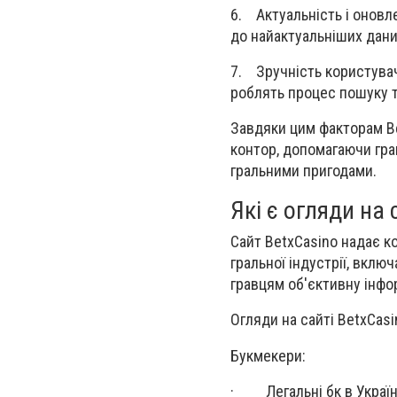
6.
Актуальність і оновл
до найактуальніших дани
7.
Зручність користувач
роблять процес пошуку т
Завдяки цим факторам Be
контор, допомагаючи гр
гральними пригодами.
Які є огляди на 
Сайт BetxCasino надає к
гральної індустрії, вклю
гравцям об'єктивну інфо
Огляди на сайті BetxCasi
Букмекери:
·
Легальні бк в Украї