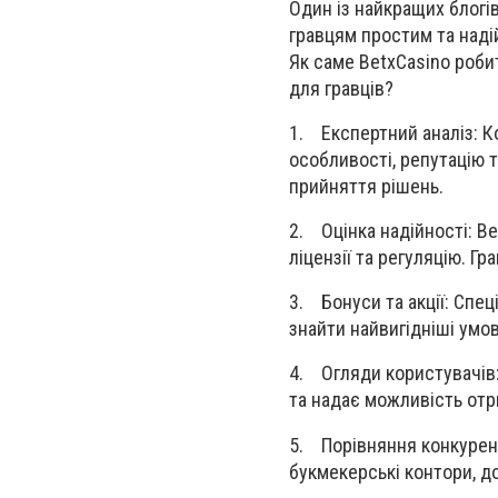
Один із найкращих блогів
гравцям простим та наді
Як саме BetxCasino роби
для гравців?
1.
Експертний аналіз: К
особливості, репутацію 
прийняття рішень.
2.
Оцінка надійності: B
ліцензії та регуляцію. Г
3.
Бонуси та акції: Спец
знайти найвигідніші умов
4.
Огляди користувачів:
та надає можливість отр
5.
Порівняння конкурент
букмекерські контори, д