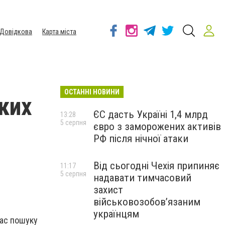
Довідкова
Карта міста
ОСТАННІ НОВИНИ
ких
ЄС дасть Україні 1,4 млрд
13:28
5 серпня
євро з заморожених активів
РФ після нічної атаки
Від сьогодні Чехія припиняє
11:17
5 серпня
надавати тимчасовий
захист
військовозобов’язаним
українцям
час пошуку