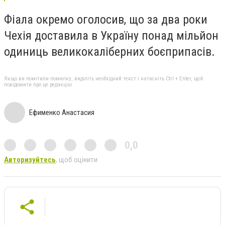
Фіала окремо оголосив, що за два роки
Чехія доставила в Україну понад мільйон
одиниць великокаліберних боєприпасів.
Якщо ви помітили помилку, виділіть необхідний текст і натисніть Ctrl + Enter, щоб
повідомити про це редакцію
Ефименко Анастасия
0,0
Авторизуйтесь
, щоб оцінити