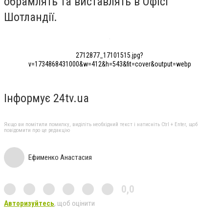
обрамлять та виставлять в Офісі
Шотландії.
2712877_17101515.jpg?
v=1734868431000&w=412&h=543&fit=cover&output=webp
Інформує 24tv.ua
Якщо ви помітили помилку, виділіть необхідний текст і натисніть Ctrl + Enter, щоб
повідомити про це редакцію
Ефименко Анастасия
0,0
Авторизуйтесь
, щоб оцінити