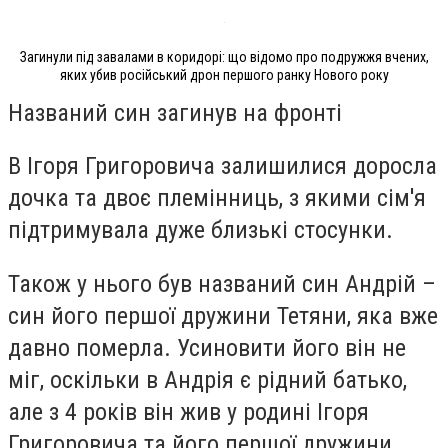
Загинули під завалами в коридорі: що відомо про подружжя вчених,
яких убив російський дрон першого ранку Нового року
Названий син загинув на фронті
В Ігоря Григоровича залишилися
доросла
дочка та двоє племінниць
, з якими сім'я
підтримувала дуже близькі стосунки.
Також у нього був
названий син Андрій –
син його першої дружини Тетяни
, яка вже
давно померла. Усиновити його він не
міг, оскільки в Андрія є рідний батько,
але з 4 років він жив у родині Ігоря
Григоровича та його першої дружини