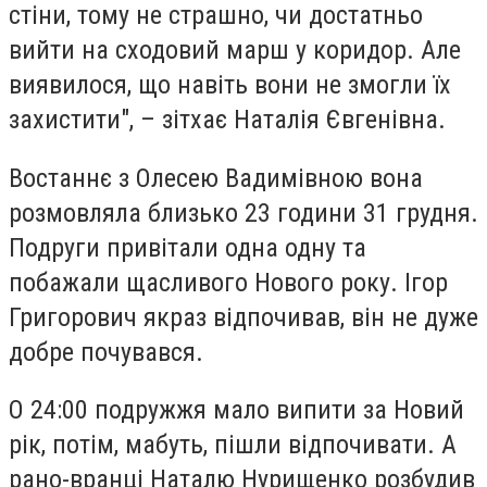
стіни, тому не страшно, чи достатньо
вийти на сходовий марш у коридор. Але
виявилося, що навіть вони не змогли їх
захистити", – зітхає Наталія Євгенівна.
Востаннє з Олесею Вадимівною вона
розмовляла близько 23 години 31 грудня.
Подруги привітали одна одну та
побажали щасливого Нового року. Ігор
Григорович якраз відпочивав, він не дуже
добре почувався.
О 24:00 подружжя мало випити за Новий
рік, потім, мабуть, пішли відпочивати. А
рано-вранці Наталю Нурищенко розбудив