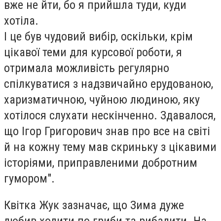
вже не йти, бо я прийшла туди, куди
хотіла.
І це був чудовий вибір, оскільки, крім
цікавої теми для курсової роботи, я
отримала можливість регулярно
спілкуватися з
надзвичайно ерудованою,
харизматичною, чуйною людиною,
яку
хотілося слухати нескінченно. Здавалося,
що Ігор Григорович знав про все на світі
й на кожну тему мав скриньку з цікавими
історіями, приправленими добротним
гумором".
Квітка Жук зазначає, що Зима дуже
любив ходити по гриби та рибалити. На