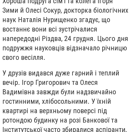
Хороша подруга сім'ї та колега
Ігоря
Зими й Олесі Сокур
, докторка біологічних
наук
Наталія Нурищенко
згадує, що
востаннє вони всі зустрічалися
напередодні Різдва, 24 грудня. Цього дня
подружжя науковців відзначало річницю
свого весілля.
У друзів видався дуже гарний і теплий
вечір. Ігор Григорович та Олеся
Вадимівна завжди були надзвичайно
гостинними, хлібосольними. У їхній
квартирі на верхньому поверсі під
ротондою будинку на розі Банкової та
Інститутської часто збиралися аспіранти,