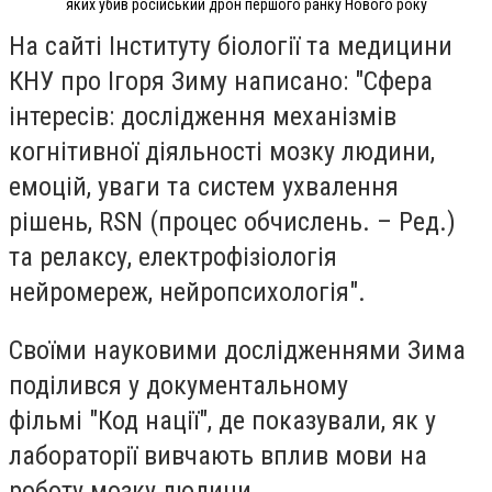
яких убив російський дрон першого ранку Нового року
На сайті Інституту біології та медицини
КНУ про Ігоря Зиму написано: "Сфера
інтересів: дослідження механізмів
когнітивної діяльності мозку людини,
емоцій, уваги та систем ухвалення
рішень, RSN (процес обчислень. – Ред.)
та релаксу, електрофізіологія
нейромереж, нейропсихологія".
Своїми науковими дослідженнями Зима
поділився у документальному
фільмі
"Код нації"
, де показували, як у
лабораторії
вивчають вплив мови на
роботу мозку людини
.