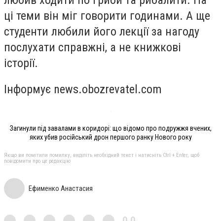
ці теми він міг говорити годинами. А ще
студенти любили його лекції за нагоду
послухати справжні, а не книжкові
історії.
Інформує news.obozrevatel.com
Загинули під завалами в коридорі: що відомо про подружжя вчених,
яких убив російський дрон першого ранку Нового року
Якщо ви помітили помилку, виділіть необхідний текст і натисніть Ctrl + Enter, щоб
повідомити про це редакцію
Ефименко Анастасия
0,0