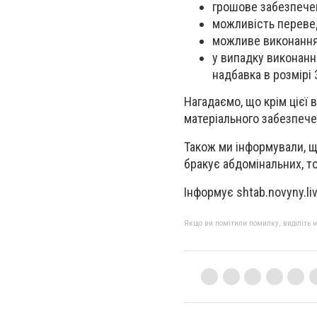
грошове забезпечен
можливість переве
можливе виконання 
у випадку виконанн
надбавка в розмірі 
Нагадаємо, що крім цієї
матеріального забезпече
Також ми інформували, щ
бракує абдомінальних, то
Інформує shtab.novyny.li
Якщо ви помітили помилку, виділіть нео