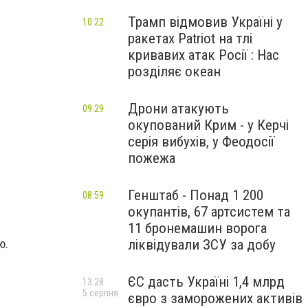
Трамп відмовив Україні у
10:22
ракетах Patriot на тлі
кривавих атак Росії : Нас
розділяє океан
Дрони атакують
09:29
окупований Крим - у Керчі
серія вибухів, у Феодосії
пожежа
Генштаб - Понад 1 200
08:59
окупантів, 67 артсистем та
11 бронемашин ворога
ліквідували ЗСУ за добу
ю.
ЄС дасть Україні 1,4 млрд
13:28
5 серпня
євро з заморожених активів