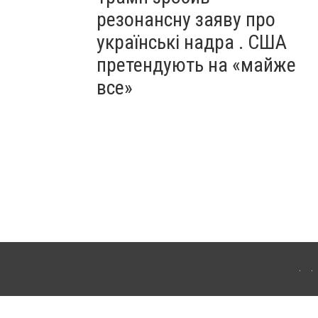
резонансну заяву про
українські надра . США
претендують на «майже
все»
ергачі. Для інтернет-видань обов'язкове розміщення прямого, відкритого для