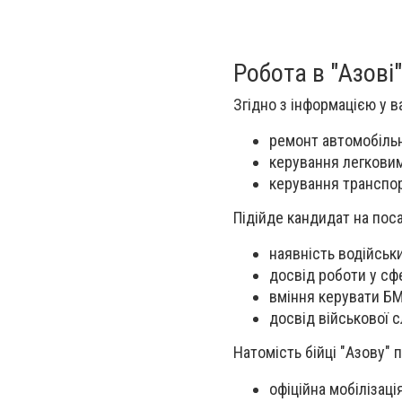
Робота в "Азові"
Згідно з інформацією у ва
ремонт автомобільн
керування легкови
керування транспо
Підійде кандидат на поса
наявність водійськи
досвід роботи у сф
вміння керувати БМ
досвід військової 
Натомість бійці "Азову" 
офіційна мобілізаці