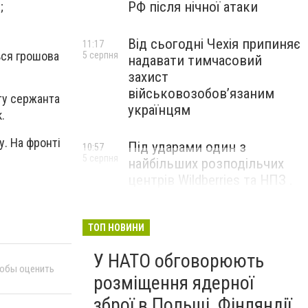
РФ після нічної атаки
;
Від сьогодні Чехія припиняє
11:17
ься грошова
5 серпня
надавати тимчасовий
захист
військовозобов’язаним
оту сержанта
українцям
.
. На фронті
Під ударами один з
10:57
5 серпня
найбільших розподільчих
центрів Wildberries та НПЗ .
Безпілотники масовано
атакували росію
ТОП НОВИНИ
У НАТО обговорюють
тобы оценить
розміщення ядерної
зброї в Польщі, Фінляндії