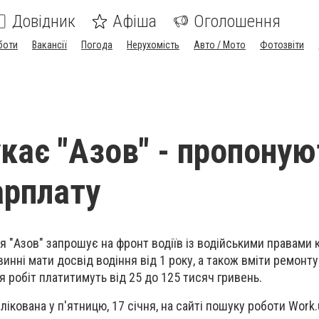
Довідник
Афіша
Оголошення
боти
Вакансії
Погода
Нерухомість
Авто / Мото
Фотозвіти
укає "Азов" - пропоную
арплату
 "Азов" запрошує на фронт водіїв із водійськими правами ка
инні мати досвід водіння від 1 року, а також вміти ремонт
я робіт платитимуть від 25 до 125 тисяч гривень.
лікована у п'ятницю, 17 січня, на сайті пошуку роботи Work.