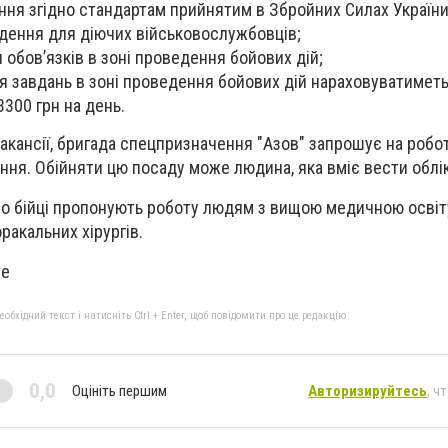
ня згідно стандартам прийнятим в Збройних Силах України
дення для діючих військовослужбовців;
обов’язків в зоні проведення бойових дій;
я завдань в зоні проведення бойових дій нараховуватимет
3300 грн на день.
 вакансії, бригада спецпризначення "Азов" запрошує на роб
ння. Обійняти цю посаду може людина, яка вміє вести облік
о бійці пропонують роботу людям з вищою медичною освіту
ракальних хірургів.
ve
бхідний текст і натисніть Ctrl + Enter, щоб повідомити про це редакцію
0,0
Оцініть першим
Авторизируйтесь
, ч