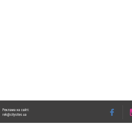
Реклама на сайті:
rek@citysites.ua
Допускається цитування матеріалів без отримання попередньої згоди 05763.com.ua з