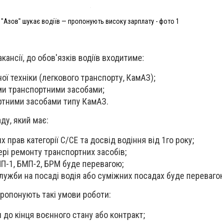
"Азов" шукає водіїв — пропонують високу зарплату - фото 1
кансії, до обов'язків водіїв входитиме:
ої техніки (легкового транспорту, КамАЗ);
ми транспортними засобами;
ртними засобами типу КамАЗ.
ду, який має:
х прав категорії С/СЕ та досвід водіння від 1го року;
ері ремонту транспортних засобів;
П-1, БМП-2, БРМ буде перевагою;
служби на посаді водія або суміжних посадах буде переваго
пропонують такі умови роботи:
я до кінця воєнного стану або контракт;