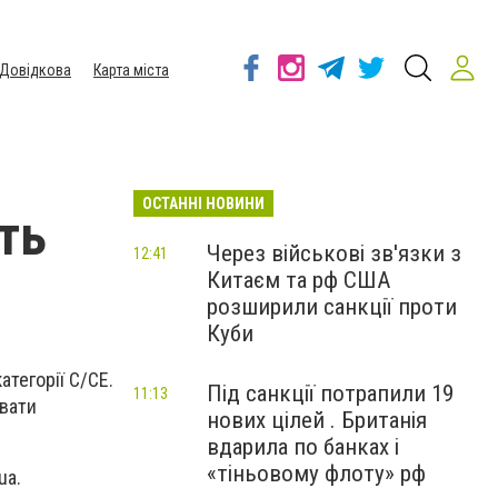
Довідкова
Карта міста
ОСТАННІ НОВИНИ
ть
Через військові зв'язки з
12:41
Китаєм та рф США
розширили санкції проти
Куби
тегорії С/СЕ.
Під санкції потрапили 19
11:13
увати
нових цілей . Британія
вдарила по банках і
«тіньовому флоту» рф
ua.