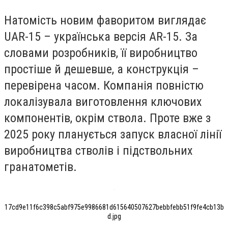
Натомість новим фаворитом виглядає
UAR-15 – українська версія AR-15. За
словами розробників, її виробництво
простіше й дешевше, а конструкція –
перевірена часом. Компанія повністю
локалізувала виготовлення ключових
компонентів, окрім ствола. Проте вже з
2025 року планується запуск власної лінії
виробництва стволів і підствольних
гранатометів.
17cd9e11f6c398c5abf975e9986681d615640507627bebbfebb51f9fe4cb13b
d.jpg