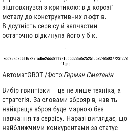
зіштовхнувся з критикою: від корозії
металу до конструктивних люфтів.
Відсутність сервісу й запчастин
остаточно відкинула його у бік.
7cc352b8561f6727fadbe2ddd8119210dcd23a8e2525f0c8248b037723f278
01.jpg
Автомат
GROT /
Фото:
Герман Сметанін
Вибір гвинтівки – це не лише техніка, а
стратегія. За словами зброярів, навіть
найкраща зброя буде марною без
навчання та сервісу. Наразі виглядає, що
найближчими конкурентами за статус