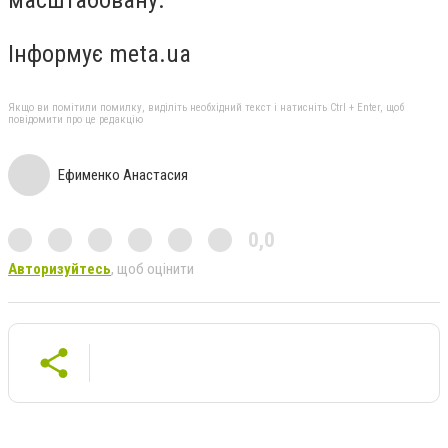
масштабовану.
Інформує meta.ua
Якщо ви помітили помилку, виділіть необхідний текст і натисніть Ctrl + Enter, щоб
повідомити про це редакцію
Ефименко Анастасия
0,0
Авторизуйтесь
, щоб оцінити