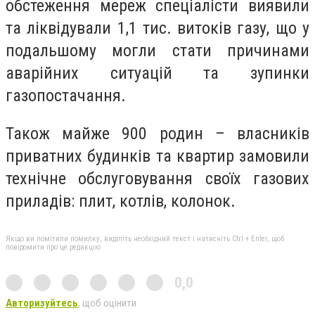
обстеження мереж спеціалісти виявили
та ліквідували 1,1 тис. витоків газу, що у
подальшому могли стати причинами
аварійних ситуацій та зупинки
газопостачання.
Також майже 900 родин – власників
приватних будинків та квартир замовили
технічне обслуговування своїх газових
приладів: плит, котлів, колонок.
Якщо ви помітили помилку, виділіть необхідний текст і натисніть Ctrl + Enter, щоб
повідомити про це редакцію
0,0
Авторизуйтесь
, щоб оцінити