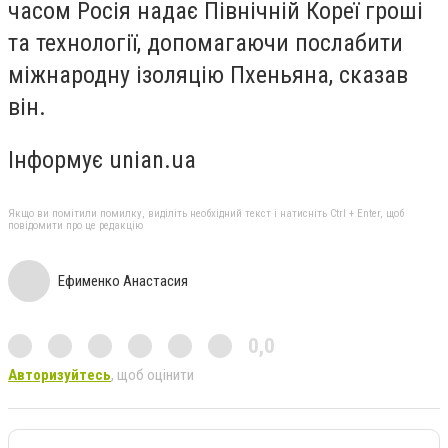
часом Росія надає Північній Кореї гроші
та технології, допомагаючи послабити
міжнародну ізоляцію Пхеньяна, сказав
він.
Інформує unian.ua
Якщо ви помітили помилку, виділіть необхідний текст і натисніть Ctrl + Enter, щоб
повідомити про це редакцію
Ефименко Анастасия
0,0
Авторизуйтесь
, щоб оцінити