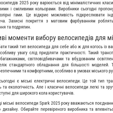
лосипедів 2025 року варіюється від мінімалістичних клас
ими і сміливими кольорами. Виробники сьогодні пропон
олірні гами. Це відкриє можливість підкреслювати інд
ача. Захисні покриття з матовим фарбуванням роблят
ння та подряпин.
иві моменти вибору велосипедів для м
ти такий тип велосипеда для себе або ж для когось із ва
особливу увагу слід приділяти практичності. Такий транс
багажниками, світловідбивачами та вбудованим освітле
елік стандартного обладнання для більшості моделей. 
безпечними та комфортними, особливо в умовах міського ру
огодні є міські електричні велосипеди. Це той тип тра
 та екологічність. Але і класичні велосипеди легкі та зруч
ступні для широкого кола користувачів.
і міські велосипеди Spark 2025 року вважаються поєднанн
о дизайну. Обирайте перевіреного виробника та впевніть