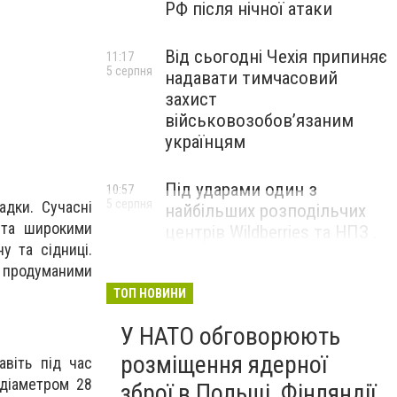
РФ після нічної атаки
Від сьогодні Чехія припиняє
11:17
5 серпня
надавати тимчасовий
захист
військовозобов’язаним
українцям
Під ударами один з
10:57
5 серпня
адки. Сучасні
найбільших розподільчих
 та широкими
центрів Wildberries та НПЗ .
у та сідниці.
Безпілотники масовано
 продуманими
атакували росію
ТОП НОВИНИ
У НАТО обговорюють
розміщення ядерної
віть під час
 діаметром 28
зброї в Польщі, Фінляндії