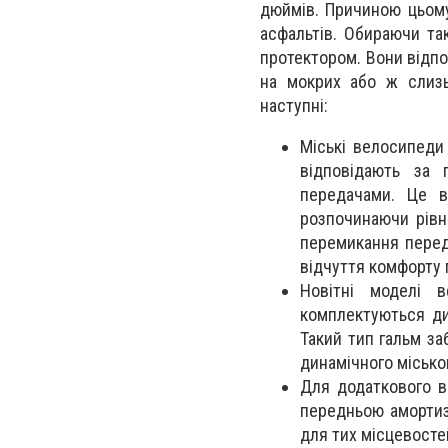
дюймів. Причиною цьому
асфальтів. Обираючи та
протектором. Вони відпо
на мокрих або ж слизь
наступні:
Міські велосипеди
відповідають за 
передачами. Це ві
розпочинаючи рівн
перемикання перед
відчуття комфорту 
Новітні моделі в
комплектуються ди
Такий тип гальм за
динамічного місько
Для додаткового в
передньою амортиз
для тих місцевосте