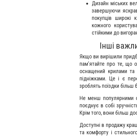
Дизайн міських ве
завершуючи яскрав
покупців широкі к
кожного користув
стійкими до вигора
Інші важл
Якщо ви вирішили придба
пам'ятайте про те, що 
оснащений крилами та 
підніжками. Це і є пер
зроблять поїздки більш 
Не менш популярними сь
поєднує в собі зручність
Крім того, вони більш до
Доступні в продажу кращ
та комфорту і стильног