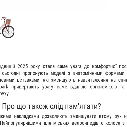
нденцій 2025 року стала саме увага до комфортної пос
 сьогодні пропонують моделі з анатомічними формами
левими вставками, які зменшують навантаження на спин
Spark привертають увагу саме вдалою ергономікою та
руху.
Про що також слід пам'ятати?
'якими накладками дозволяють зменшувати втому рук на
 Найпопулярнішими для міських велосипедів є колеса з