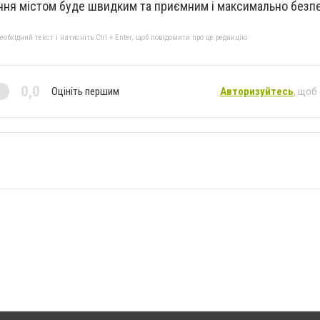
ня містом буде швидким та приємним і максимально безп
бхідний текст і натисніть Ctrl + Enter, щоб повідомити про це редакцію
0,0
Оцініть першим
Авторизуйтесь
, щоб