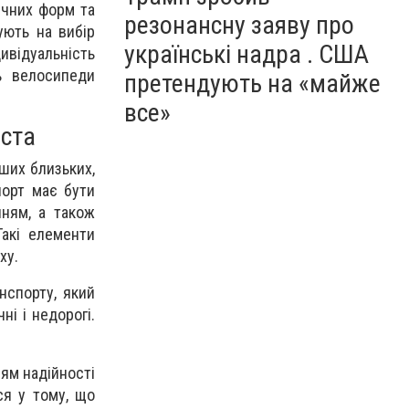
ичних форм та
резонансну заяву про
ують на вибір
українські надра . США
ивідуальність
ь велосипеди
претендують на «майже
все»
іста
ших близьких,
порт має бути
нням, а також
Такі елементи
ху.
нспорту, який
ні і недорогі.
ям надійності
ся у тому, що