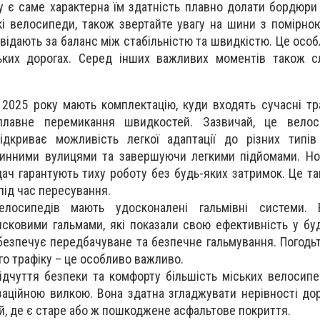
 є саме характерна їм здатність плавно долати бордюри 
кі велосипеди, також звертайте увагу на шини з помірн
відають за баланс між стабільністю та швидкістю. Це осо
ких дорогах. Серед інших важливих моментів також сл
 2025 року мають комплектацію, куди входять сучасні тра
плавне перемикання швидкостей. Зазвичай, це вело
дкриває можливість легкої адаптації до різних типів
инними вулицями та завершуючи легкими підйомами. Но
ач гарантують тиху роботу без будь-яких затримок. Це т
під час пересування.
елосипедів мають удосконалені гальмівні системи. 
сковими гальмами, які показали свою ефективність у буд
безпечує передбачуване та безпечне гальмування. Погодьт
го трафіку – це особливо важливо.
ідчуття безпеки та комфорту більшість міських велосипе
аційною вилкою. Вона здатна згладжувати нерівності дор
й, де є старе або ж пошкоджене асфальтове покриття.