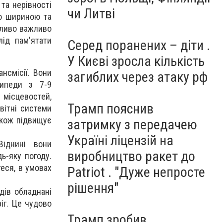
та нерівності
чи Литві
ою шириною та
бливо важливо
ід пам'ятати
Серед поранених – діти .
У Києві зросла кількість
нсмісії. Вони
загиблих через атаку рф
сипеди з 7-9
 місцевостей,
Трамп пояснив
вітні системи
акож підвищує
затримку з передачею
Україні ліцензій на
Віднині вони
виробництво ракет до
ь-яку погоду.
еся, в умовах
Patriot . "Дуже непросте
рішення"
дів обладнані
іг. Це чудово
Трамп зробив