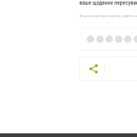
ваше щоденне пересуван
Якщо ви помітили помилку, виділіть нео