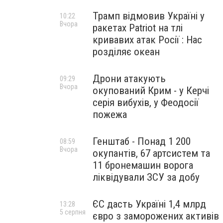
Трамп відмовив Україні у
10:22
Вчора
ракетах Patriot на тлі
кривавих атак Росії : Нас
розділяє океан
Дрони атакують
09:29
Вчора
окупований Крим - у Керчі
серія вибухів, у Феодосії
пожежа
Генштаб - Понад 1 200
08:59
Вчора
окупантів, 67 артсистем та
11 бронемашин ворога
ліквідували ЗСУ за добу
ЄС дасть Україні 1,4 млрд
13:28
5 серпня
євро з заморожених активів