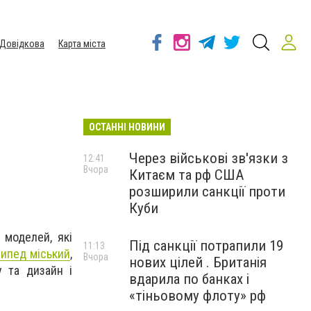
Довідкова
Карта міста
ОСТАННІ НОВИНИ
Через військові зв'язки з
12:41
Вчора
Китаєм та рф США
розширили санкції проти
Куби
 моделей, які
Під санкції потрапили 19
11:13
ипед міський
,
Вчора
нових цілей . Британія
у та дизайн і
вдарила по банках і
«тіньовому флоту» рф