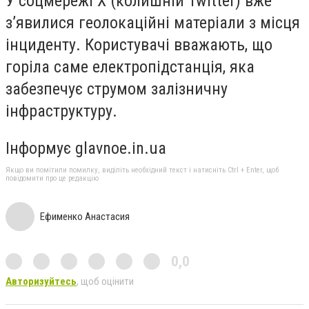
У соцмережі X (колишній Twitter) вже
з’явилися геолокаційні матеріали з місця
інциденту. Користувачі вважають, що
горіла саме електропідстанція, яка
забезпечує струмом залізничну
інфраструктуру.
Інформує glavnoe.in.ua
Якщо ви помітили помилку, виділіть необхідний текст і натисніть Ctrl + Enter, щоб
повідомити про це редакцію
Ефименко Анастасия
0,0
Авторизуйтесь
, щоб оцінити