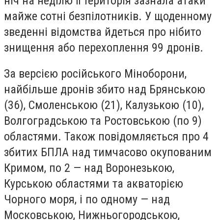
ніч на неділю її територія зазнала атаки
майже сотні безпілотників. У щоденному
зведенні відомства йдеться про нібито
знищення або перехоплення 99 дронів.
За версією російського Міноборони,
найбільше дронів збито над Брянською
(36), Смоленською (21), Калузькою (10),
Волгоградською та Ростовською (по 9)
областями. Також повідомляється про 4
збитих БПЛА над тимчасово окупованим
Кримом, по 2 — над Воронезькою,
Курською областями та акваторією
Чорного моря, і по одному — над
Московською, Нижньогородською,