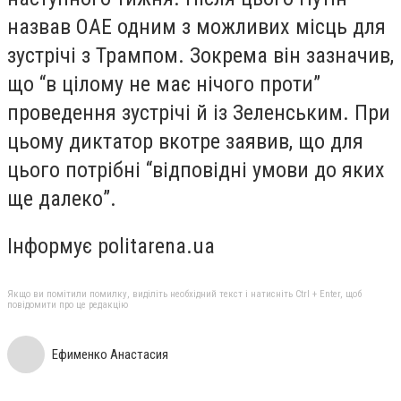
назвав ОАЕ одним з можливих місць для
зустрічі з Трампом. Зокрема він зазначив,
що “в цілому не має нічого проти”
проведення зустрічі й із Зеленським. При
цьому диктатор вкотре заявив, що для
цього потрібні “відповідні умови до яких
ще далеко”.
Інформує politarena.ua
Якщо ви помітили помилку, виділіть необхідний текст і натисніть Ctrl + Enter, щоб
повідомити про це редакцію
Ефименко Анастасия