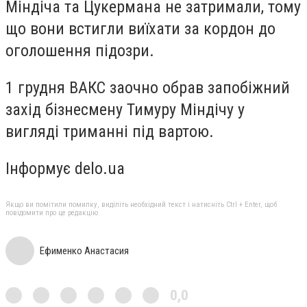
Міндіча та Цукермана не затримали, тому
що вони встигли виїхати за кордон до
оголошення підозри.
1 грудня ВАКС заочно обрав запобіжний
захід бізнесмену Тимуру Міндічу у
вигляді триманні під вартою.
Інформує delo.ua
Якщо ви помітили помилку, виділіть необхідний текст і натисніть Ctrl + Enter, щоб
повідомити про це редакцію
Ефименко Анастасия
0,0