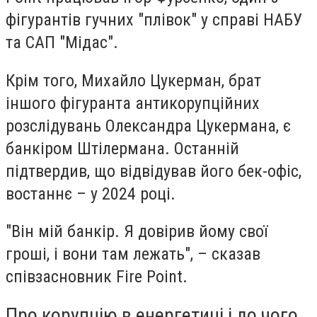
фігурантів гучних "плівок" у справі НАБУ
та САП "Мідас".
Крім того, Михайло Цукерман, брат
іншого фігуранта антикорупційних
розслідувань Олександра Цукермана, є
банкіром Штілермана. Останній
підтвердив, що відвідував його бек-офіс,
востаннє – у 2024 році.
"Він мій банкір. Я довірив йому свої
гроші, і вони там лежать", – сказав
співзасновник Fire Point.
Про корупцію в енергетиці і до чого