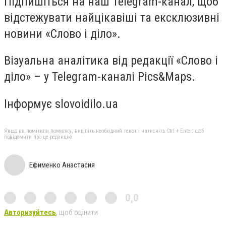
Підпишіться на наш Telegram-канал, щоб
відстежувати найцікавіші та ексклюзивні
новини «Слово і діло».
Візуальна аналітика від редакції «Слово і
діло» – у Telegram-каналі Pics&Maps.
Інформує slovoidilo.ua
Якщо ви помітили помилку, виділіть необхідний текст і натисніть Ctrl + Enter, щоб
повідомити про це редакцію
Ефименко Анастасия
0,0
Авторизуйтесь
, щоб оцінити