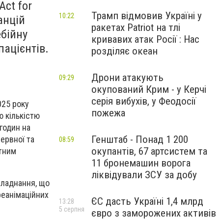
Act for
Трамп відмовив Україні у
10:22
анцій
ракетах Patriot на тлі
ебійну
кривавих атак Росії : Нас
ацієнтів.
розділяє океан
Дрони атакують
09:29
окупований Крим - у Керчі
серія вибухів, у Феодосії
025 року
пожежа
ю кількістю
годин на
Генштаб - Понад 1 200
рервної та
08:59
окупантів, 67 артсистем та
тним
11 бронемашин ворога
ліквідували ЗСУ за добу
бладнання, що
реанімаційних
ЄС дасть Україні 1,4 млрд
13:28
5 серпня
євро з заморожених активів