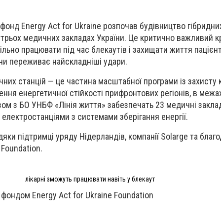
 фонд Energy Act for Ukraine розпочав будівництво гібридн
 трьох медичних закладах України. Це критично важливий к
льно працювати під час блекаутів і захищати життя пацієнті
ни переживає найскладніші удари.
чних станцій — це частина масштабної програми із захисту 
ення енергетичної стійкості прифронтових регіонів, в межа
азом з БО УНБФ «Лінія життя» забезпечать 23 медичні закла
лектростанціями з системами зберігання енергії.
яки підтримці уряду Нідерландів, компанії Solarge та благо
 Foundation.
лікарні зможуть працювати навіть у блекаут
фондом Energy Act for Ukraine Foundation