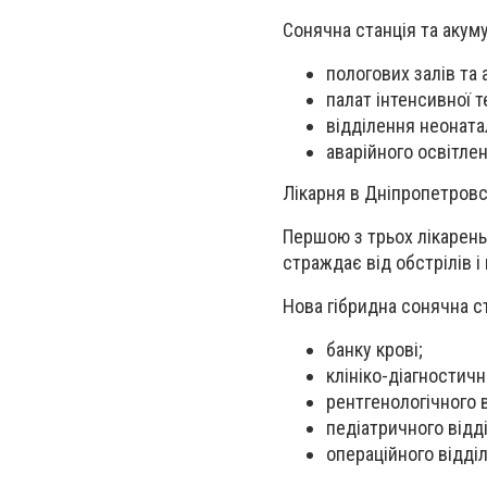
Сонячна станція та акум
пологових залів та
палат інтенсивної т
відділення неоната
аварійного освітлен
Лікарня в Дніпропетровс
Першою з трьох лікарень,
страждає від обстрілів і
Нова гібридна сонячна с
банку крові;
клініко-діагностичн
рентгенологічного в
педіатричного відд
операційного відді