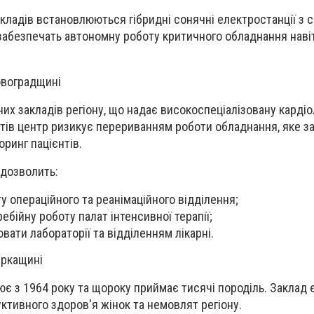
кладів встановлюються гібридні сонячні електростанції з 
 забезпечать автономну роботу критичного обладнання навіт
овоградщині
их закладів регіону, що надає високоспеціалізовану кардіо
утів центр ризикує перериванням роботи обладнання, яке з
ринг пацієнтів.
 дозволить:
у операційного та реанімаційного відділення;
бійну роботу палат інтенсивної терапії;
вати лабораторії та відділенням лікарні.
еркащині
є з 1964 року та щороку приймає тисячі породіль. Заклад
тивного здоров'я жінок та немовлят регіону.