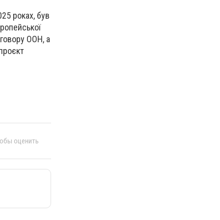
25 роках, був
вропейської
оговору ООН, а
 проєкт
тобы оценить