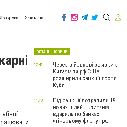
Довідкова
Карта міста
ОСТАННІ НОВИНИ
карні
Через військові зв'язки з
12:41
Китаєм та рф США
розширили санкції проти
Куби
Під санкції потрапили 19
11:13
нових цілей . Британія
табної
вдарила по банках і
«тіньовому флоту» рф
 працювати