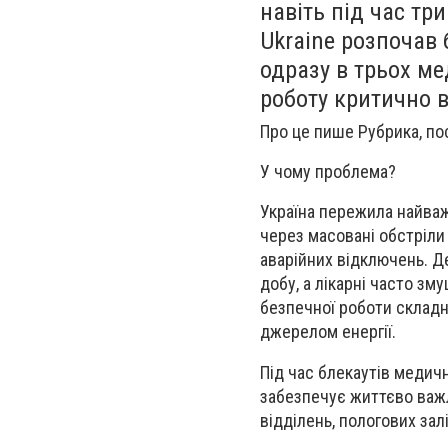
навіть під час тр
Ukraine розпочав
одразу в трьох м
роботу критично 
Про це пише Рубрика, пос
У чому проблема?
Україна пережила найважч
через масовані обстріли
аварійних відключень. Д
добу, а лікарні часто зм
безпечної роботи склад
джерелом енергії.
Під час блекаутів медич
забезпечує життєво важл
відділень, пологових залі