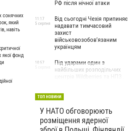
РФ після нічної атаки
их сонячних
Від сьогодні Чехія припиняє
11:17
рок, який
5 серпня
надавати тимчасовий
в, навіть
захист
військовозобов’язаним
українцям
критичної
х якої фонд
Під ударами один з
ди
10:57
5 серпня
найбільших розподільчих
центрів Wildberries та НПЗ .
дійної
Безпілотники масовано
атакували росію
ТОП НОВИНИ
У НАТО обговорюють
розміщення ядерної
зброї в Польщі, Фінляндії