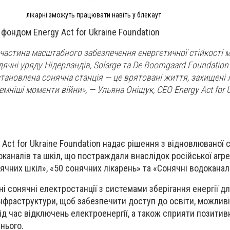
лікарні зможуть працювати навіть у блекаут
фондом Energy Act for Ukraine Foundation
е частина масштабного забезпечення енергетичної стійкості 
дячні уряду Нідерландів, Solarge та De Boomgaard Foundation 
тановлена сонячна станція — це врятовані життя, захищені л
темніші моменти війни»,
— Ульяна Оніщук, СЕО Energy Act for 
Act for Ukraine Foundation надає рішення з відновлюваної 
оканалів та шкіл, що постраждали внаслідок російської агресі
ячних шкіл», «50 сонячних лікарень» та «Сонячні водокана
 сонячні електростанції з системами зберігання енергії дл
 інфраструктури, щоб забезпечити доступ до освіти, можлив
під час відключень електроенергії, а також сприяти позитив
тнього.