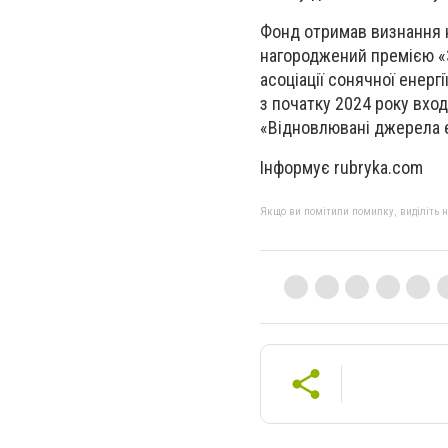
Фонд отримав визнання н
нагороджений премією «З
асоціації сонячної енерг
з початку 2024 року вход
«Відновлювані джерела ен
Інформує rubryka.com
Якщо ви помітили помилку, виділіть нео