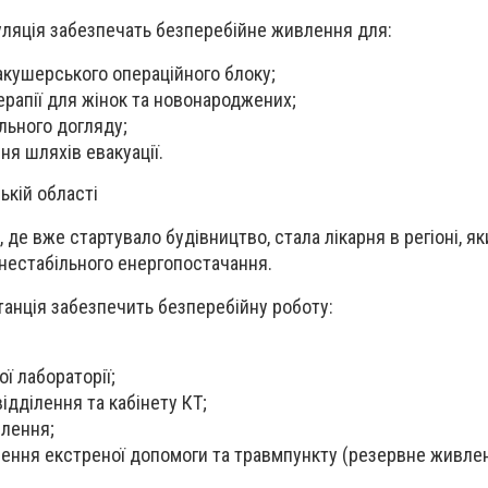
уляція забезпечать безперебійне живлення для:
 акушерського операційного блоку;
ерапії для жінок та новонароджених;
льного догляду;
ня шляхів евакуації.
ькій області
 де вже стартувало будівництво, стала лікарня в регіоні, я
 нестабільного енергопостачання.
танція забезпечить безперебійну роботу:
ої лабораторії;
ідділення та кабінету КТ;
ілення;
лення екстреної допомоги та травмпункту (резервне живлен