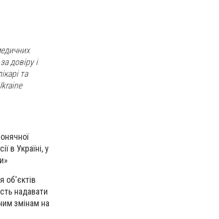
медичних
за довіру і
ікарі та
Ukraine
сонячної
ї в Україні, у
ли»
я об'єктів
ість надавати
ним змінам на