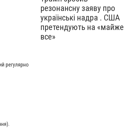
резонансну заяву про
українські надра . США
претендують на «майже
все»
кий регулярно
ня).