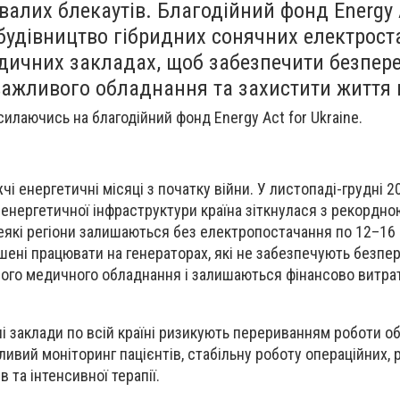
ивалих блекаутів. Благодійний фонд Energy 
 будівництво гібридних сонячних електрост
едичних закладах, щоб забезпечити безпер
важливого обладнання та захистити життя п
илаючись на благодійний фонд Energy Act for Ukraine.
і енергетичні місяці з початку війни. У листопаді-грудні 2
 енергетичної інфраструктури країна зіткнулася з рекордно
еякі регіони залишаються без електропостачання по 12–16 
ушені працювати на генераторах, які не забезпечують безпе
ного медичного обладнання і залишаються фінансово витра
ні заклади по всій країні ризикують перериванням роботи о
ивий моніторинг пацієнтів, стабільну роботу операційних, 
в та інтенсивної терапії.