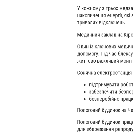
У кожному з трьох медза
накопичення енергії, які
тривалих відключень.
Медичний заклад на Кір
Один із ключових медичн
допомогу. Під час блека
життєво важливий моніто
Сонячна електростанція
підтримувати робот
забезпечити безпере
безперебійно працю
Пологовий будинок на Ч
Пологовий будинок працю
для збереження репродук