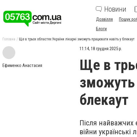
Новини
Дозвілля
Пошук ро
Блоги
Головна
Ще в трьох областях України лікарні зможуть працювати навіть у блекаут
11:14, 18 грудня 2025 р.
Ще в трь
Ефименко Анастасия
зможуть 
блекаут
Після найважчих 
війни українські 