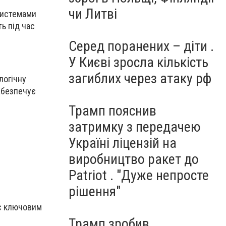
чи Литві
системами
ь під час
Серед поранених – діти .
У Києві зросла кількість
загиблих через атаку рф
логічну
абезпечує
Трамп пояснив
затримку з передачею
Україні ліцензій на
виробництво ракет до
Patriot . "Дуже непросте
рішення"
 є ключовим
Трамп зробив