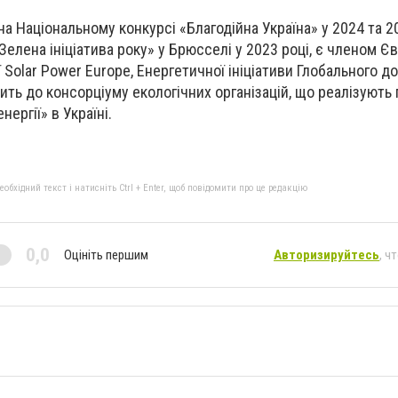
а Національному конкурсі «Благодійна Україна» у 2024 та 20
елена ініціатива року» у Брюсселі у 2023 році, є членом Є
ії Solar Power Europe, Енергетичної ініціативи Глобального д
ить до консорціуму екологічних організацій, що реалізують
ергії» в Україні.
бхідний текст і натисніть Ctrl + Enter, щоб повідомити про це редакцію
0,0
Оцініть першим
Авторизируйтесь
, ч