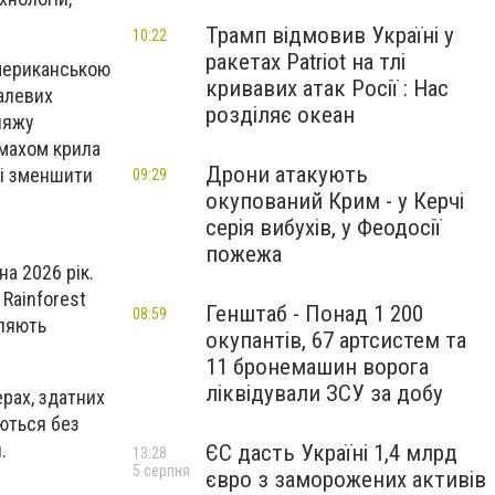
Трамп відмовив Україні у
10:22
ракетах Patriot на тлі
американською
кривавих атак Росії : Нас
талевих
розділяє океан
ляжу
змахом крила
Дрони атакують
 і зменшити
09:29
окупований Крим - у Керчі
серія вибухів, у Феодосії
пожежа
а 2026 рік.
Rainforest
Генштаб - Понад 1 200
08:59
іляють
окупантів, 67 артсистем та
11 бронемашин ворога
ліквідували ЗСУ за добу
рах, здатних
уються без
.
ЄС дасть Україні 1,4 млрд
13:28
5 серпня
євро з заморожених активів