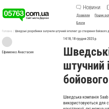
Новини
Дозвілля
Пошук ро
Блоги
Головна
Шведські розробники залучили штучний інтелект до створення бойового 
14:18, 18 грудня 2025 р.
Шведські
Ефименко Анастасия
штучний 
бойового
Шведська компанія Saab 
використовуються для с
конструкції, які можна 