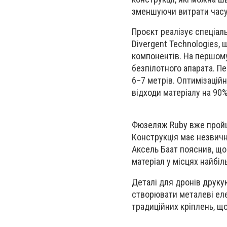
зменшуючи витрати часу,
Проєкт реалізує спеціаль
Divergent Technologies,
компонентів. На першом
безпілотного апарата. П
6−7 метрів. Оптимізацій
відходи матеріалу на 90%
Фюзеляж Ruby вже пройшо
Конструкція має незвичн
Аксель Баат пояснив, що
матеріал у місцях найбі
Деталі для дронів друк
створювати металеві еле
традиційних кріплень, щ