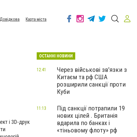
Довідкова
Карта міста
ОСТАННІ НОВИНИ
Через військові зв'язки з
12:41
Китаєм та рф США
розширили санкції проти
Куби
Під санкції потрапили 19
11:13
нових цілей . Британія
ект і 3D-друк
вдарила по банках і
ити
«тіньовому флоту» рф
хнологій,