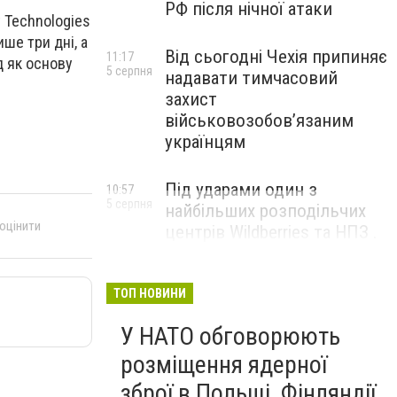
РФ після нічної атаки
 Technologies
ше три дні, а
Від сьогодні Чехія припиняє
11:17
д як основу
5 серпня
надавати тимчасовий
захист
військовозобов’язаним
українцям
Під ударами один з
10:57
5 серпня
найбільших розподільчих
 оцінити
центрів Wildberries та НПЗ .
Безпілотники масовано
атакували росію
ТОП НОВИНИ
У НАТО обговорюють
розміщення ядерної
зброї в Польщі, Фінляндії