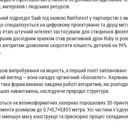
 матеріалів і людських ресурсів.
ний підрозділ Saab під назвою Rainforest у партнерстві з 
 що спеціалізується на цифровому проєктуванні та друці ме
у етапі штучний інтелект застосували для створення фюзе
ершим дослідним зразком став реактивний дрон Ruby із ро
ні алгоритми дозволили скоротити кількість деталей на 99%
.
в випробування на міцність, а перший політ заплановано н
ий вигляд — вона нагадує органічний «біоскелет». Керівник 
 така форма виникає завдяки роботі алгоритмів, які розпод
льших навантажень, наслідуючи природні структури.
уються на великоформатних лазерних порошкових 3D-принте
менти розміром до 0,7×0,7×0,835 метра. Усі частини з'єдн
о зменшує масу конструкції та прискорює процес складання