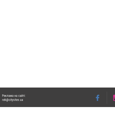
Реклама на сайті:
rek@citysites.ua
Допускається цитування матеріалів без отримання попередньої згоди 05763.com.ua з