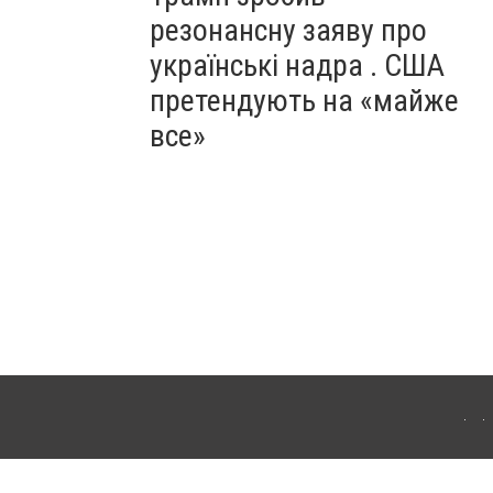
резонансну заяву про
українські надра . США
претендують на «майже
все»
ергачі. Для інтернет-видань обов'язкове розміщення прямого, відкритого для