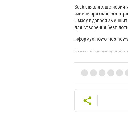
Saab заявляє, що новий 
навели приклад: від отр
її масу вдалося зменшити
для створення безпілотни
Інформує noworries.new
Якщо ви помітили помилку, виділіть нео