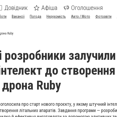
Довідник
Афіша
Оголошення
боти
Вакансії
Погода
Нерухомість
Авто / Мото
Фотозвіти
дрона Ruby
 розробники залучили
інтелект до створення
 дрона Ruby
оголосила про старт нового проєкту, у якому штучний інтел
творення літальних апаратів. Завдання програми — розроб
швидко й ефективно виготовляти за допомогою адитивних те