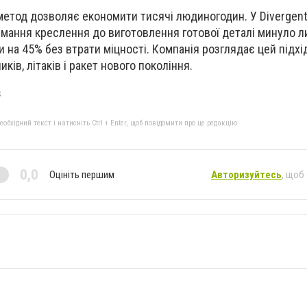
метод дозволяє економити тисячі людиногодин. У Divergent
имання креслення до виготовлення готової деталі минуло ли
 на 45% без втрати міцності. Компанія розглядає цей підхі
ків, літаків і ракет нового покоління.
s
бхідний текст і натисніть Ctrl + Enter, щоб повідомити про це редакцію
0,0
Оцініть першим
Авторизуйтесь
, щоб