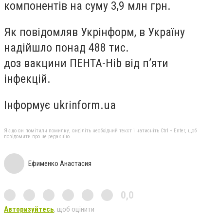
компонентів на суму 3,9 млн грн.
Як повідомляв Укрінформ, в Україну
надійшло понад 488 тис.
доз вакцини ПЕНТА-Hib від п’яти
інфекцій.
Інформує ukrinform.ua
Якщо ви помітили помилку, виділіть необхідний текст і натисніть Ctrl + Enter, щоб
повідомити про це редакцію
Ефименко Анастасия
0,0
Авторизуйтесь
, щоб оцінити