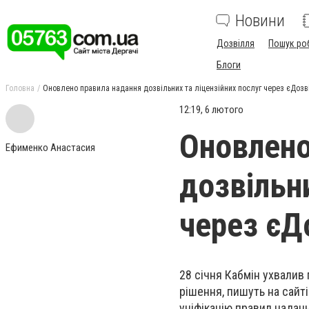
Новини
Дозвілля
Пошук ро
Блоги
Головна
Оновлено правила надання дозвільних та ліцензійних послуг через єДозв
12:19, 6 лютого
Оновлено
Ефименко Анастасия
дозвільни
через єД
28 січня Кабмін ухвалив
рішення, пишуть на сайт
уніфікацію правил наданн