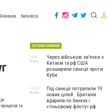
Довідкова
Карта міста
ОСТАННІ НОВИНИ
Через військові зв'язки з
12:41
Вчора
Китаєм та рф США
уг
розширили санкції проти
Куби
Під санкції потрапили 19
11:13
Вчора
нових цілей . Британія
 Це
вдарила по банках і
 процесів та
«тіньовому флоту» рф