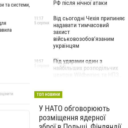
РФ після нічної атаки
и та системи,
Від сьогодні Чехія припиняє
11:17
для
5 серпня
надавати тимчасовий
равила
захист
військовозобов’язаним
українцям
Під ударами один з
10:57
5 серпня
найбільших розподільчих
центрів Wildberries та НПЗ .
Безпілотники масовано
атакували росію
 оцінити
ТОП НОВИНИ
У НАТО обговорюють
розміщення ядерної
зброї в Польщі, Фінляндії