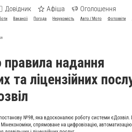
Довідник
Афіша
Оголошення
боти
Вакансії
Погода
Нерухомість
Авто / Мото
Фотозвіти
іл
 правила надання
х та ліцензійних посл
озвіл
 постанову №98, яка вдосконалює роботу системи єДозвіл.
і Мінекономіки, спрямоване на цифровізацію, автоматизацію
я дозвільних і ліцензійних послуг.