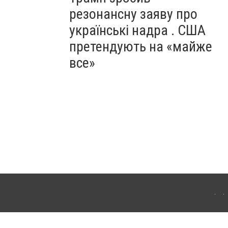
резонансну заяву про
українські надра . США
претендують на «майже
все»
ергачі. Для інтернет-видань обов'язкове розміщення прямого, відкритого для