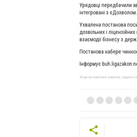
Урядовці передбачили ав
інтегровані з єДозволом.
Ухвалена постанова пос
дозвільних і ліцензійних
взаємодії бізнесу з дер
Постанова набере чиннос
Інформує buh.ligazakon.n
Якщо ви помітили помилку, виділіть нео