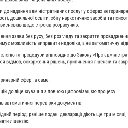
и до надання адміністративних послуг у сферах ветеринарн
сті, дошкільної освіти, обігу наркотичних засобів та психо
 висновків щодо строків розрахунків.
ння заяви без руху, без розгляду та закриття провадженн
имує можливість виправити недоліки, а не автоматичну від
нологію та процедури відповідно до Закону «Про адміністр
ся відмов, оскарження рішень, припинення ліцензій та зак
ринарній сфері, а саме:
ацій до ліцензування з повною цифровізацією процесу.
ь автоматичної перевірки документів.
дний період: раніше подані декларації діють ще три місяці,
мати ліцензію.