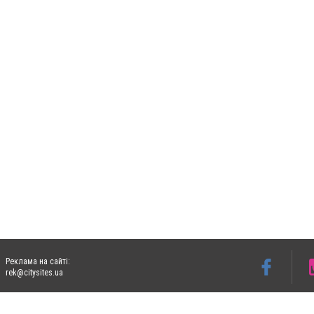
Реклама на сайті:
rek@citysites.ua
Допускається цитування матеріалів без отримання попередньої згоди 05763.com.ua з