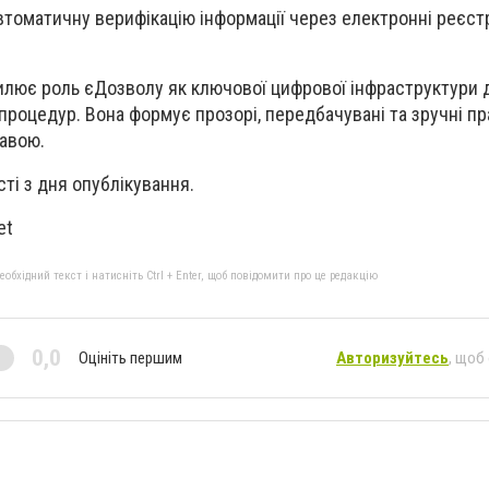
томатичну верифікацію інформації через електронні реєстр
илює роль єДозволу як ключової цифрової інфраструктури 
 процедур. Вона формує прозорі, передбачувані та зручні п
жавою.
ті з дня опублікування.
et
бхідний текст і натисніть Ctrl + Enter, щоб повідомити про це редакцію
0,0
Оцініть першим
Авторизуйтесь
, щоб