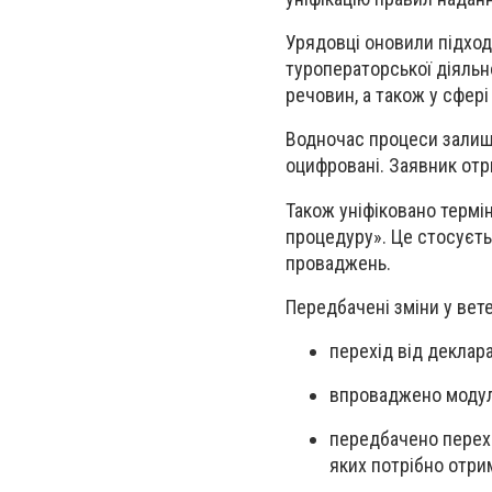
Урядовці оновили підход
туроператорської діяльно
речовин, а також у сфері
Водночас процеси залише
оцифровані. Заявник отр
Також уніфіковано термі
процедуру». Це стосуєть
проваджень.
Передбачені зміни у вете
перехід від деклар
впроваджено модул
передбачено перехі
яких потрібно отри