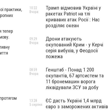
Трамп відмовив Україні у
10:22
ої практики,
Вчора
ракетах Patriot на тлі
тропних
кривавих атак Росії : Нас
розділяє океан
я тепер
мову.
Дрони атакують
09:29
Вчора
окупований Крим - у Керчі
ативну
серія вибухів, у Феодосії
риття
пожежа
Генштаб - Понад 1 200
08:59
Вчора
окупантів, 67 артсистем та
11 бронемашин ворога
ліквідували ЗСУ за добу
 протягом
ЄС дасть Україні 1,4 млрд
13:28
5 серпня
євро з заморожених активів