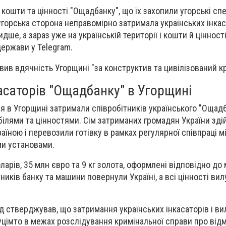
 кошти та цінності "Ощадбанку", що їх захопили угорські с
 угорська сторона неправомірно затримала українських інкас
е, а зараз уже на українській території і кошти й цінност
 держави у Telegram.
ив вдячність Угорщині "за конструктив та цивілізований к
асаторів "Ощадбанку" в Угорщині
ня в Угорщині затримали співробітників українського "Ощад
ілями та цінностями. Сім затриманих громадян України зд
аїною і перевозили готівку в рамках регулярної співпраці м
и установами.
ларів, 35 млн євро та 9 кг золота, оформлені відповідно до
ників банку та машини повернули Україні, а всі цінності ви
д стверджував, що затримання українських інкасаторів і в
уцімто в межах розслідування кримінальної справи про від