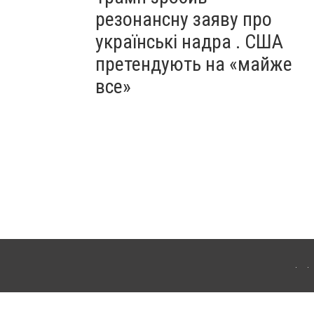
резонансну заяву про
українські надра . США
претендують на «майже
все»
ергачі. Для інтернет-видань обов'язкове розміщення прямого, відкритого для