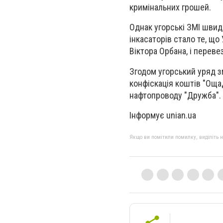
кримінальних грошей.
Однак угорські ЗМІ швид
інкасаторів стало те, що
Віктора Орбана, і перев
Згодом угорський уряд з
конфіскація коштів "Оща
нафтопроводу "Дружба".
Інформує unian.ua
Якщо ви помітили помилку, виділіть нео