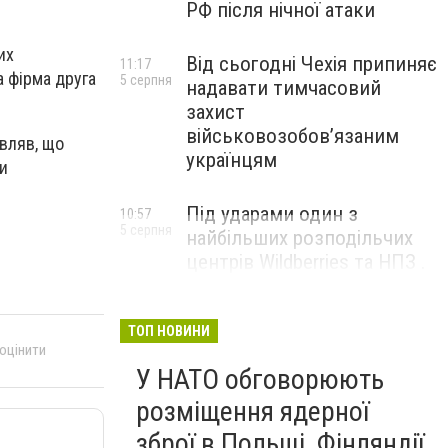
РФ після нічної атаки
их
Від сьогодні Чехія припиняє
11:17
а фірма друга
5 серпня
надавати тимчасовий
захист
військовозобов’язаним
вляв, що
українцям
ти
Під ударами один з
10:57
5 серпня
найбільших розподільчих
центрів Wildberries та НПЗ .
Безпілотники масовано
атакували росію
ТОП НОВИНИ
 оцінити
У НАТО обговорюють
розміщення ядерної
зброї в Польщі, Фінляндії