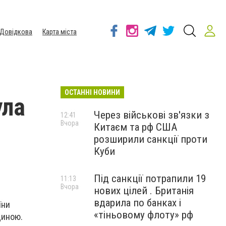
Довідкова
Карта міста
ОСТАННІ НОВИНИ
ула
Через військові зв'язки з
12:41
Вчора
Китаєм та рф США
розширили санкції проти
Куби
Під санкції потрапили 19
11:13
Вчора
нових цілей . Британія
вдарила по банках і
їни
«тіньовому флоту» рф
щиною.