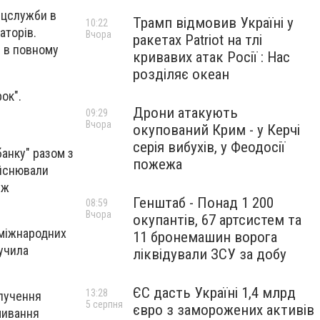
пецслужби в
Трамп відмовив Україні у
10:22
аторів.
Вчора
ракетах Patriot на тлі
і в повному
кривавих атак Росії : Нас
розділяє океан
рок".
Дрони атакують
09:29
Вчора
окупований Крим - у Керчі
серія вибухів, у Феодосії
банку" разом з
пожежа
ійснювали
іж
Генштаб - Понад 1 200
08:59
Вчора
окупантів, 67 артсистем та
 міжнародних
11 бронемашин ворога
лучила
ліквідували ЗСУ за добу
ЄС дасть Україні 1,4 млрд
13:28
илучення
5 серпня
євро з заморожених активів
мивання