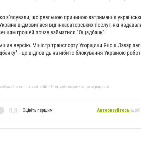
ко з'ясували, що реальною причиною затримання українськ
 Україна відмовилася від інкасаторських послуг, які надавал
езенням грошей почав займатися "Ощадбанк".
мінив версію. Міністр транспорту Угорщини Янош Лазар зая
дбанку" - це відповідь на нібито блокування Україною робо
бхідний текст і натисніть Ctrl + Enter, щоб повідомити про це редакцію
0,0
Оцініть першим
Авторизуйтесь
, щоб