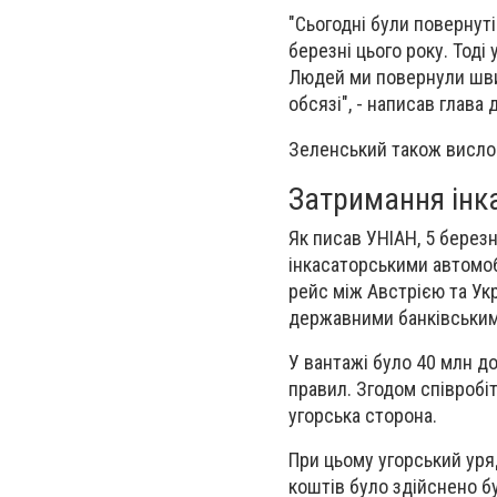
"Сьогодні були повернуті
березні цього року. Тоді
Людей ми повернули швидш
обсязі", - написав глава
Зеленський також вислов
Затримання інк
Як писав УНІАН, 5 берез
інкасаторськими автомоб
рейс між Австрією та Укр
державними банківським
У вантажі було 40 млн до
правил. Згодом співробіт
угорська сторона.
При цьому угорський уря
коштів було здійснено б