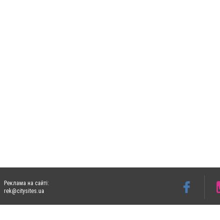
Реклама на сайті:
rek@citysites.ua
Допускається цитування матеріалів без отримання попередньої згоди 05763.com.ua з