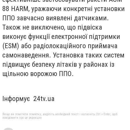
88 HARM, уражаючи конкретні установки
ППО завчасно виявлені датчиками.
Також не виключено, що підвіска
виконує функції електронної підтримки
(ESM) або радіолокаційного приймача
самонаведення. Установка таких систем
підвищує безпеку літаків у районах із
щільною ворожою ППО.
Інформує 24tv.ua
Якщо ви помітили помилку, виділіть необхідний текст і натисніть Ctrl + Enter, щоб
повідомити про це редакцію