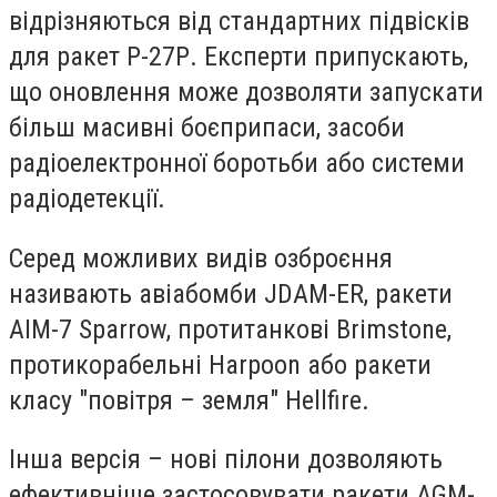
відрізняються від стандартних підвісків
для ракет Р-27Р. Експерти припускають,
що оновлення може дозволяти запускати
більш масивні боєприпаси, засоби
радіоелектронної боротьби або системи
радіодетекції.
Серед можливих видів озброєння
називають авіабомби JDAM-ER, ракети
AIM-7 Sparrow, протитанкові Brimstone,
протикорабельні Harpoon або ракети
класу "повітря – земля" Hellfire.
Інша версія – нові пілони дозволяють
ефективніше застосовувати ракети AGM-