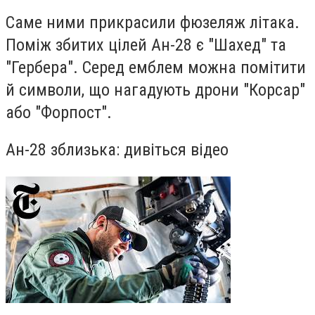
Саме ними прикрасили фюзеляж літака.
Поміж збитих цілей Ан-28 є "Шахед" та
"Гербера". Серед емблем можна помітити
й символи, що нагадують дрони "Корсар"
або "Форпост".
Ан-28 зблизька: дивіться відео