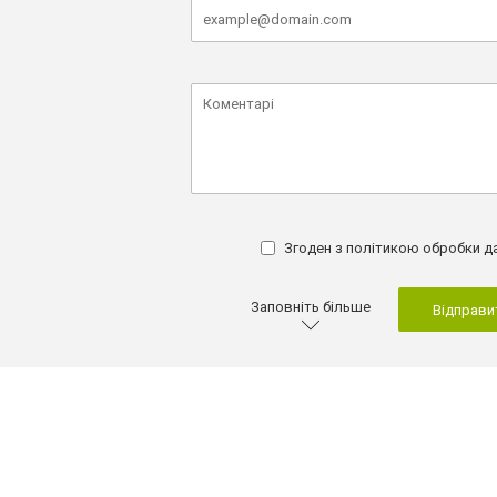
Згоден з
політикою обробки д
Заповніть більше
Відправи