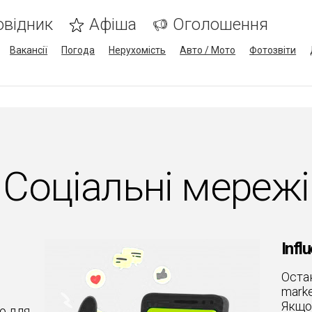
овідник
Афіша
Оголошення
Вакансії
Погода
Нерухомість
Авто / Мото
Фотозвіти
Соціальні мережі
Infl
Остан
marke
Якщо 
ю для