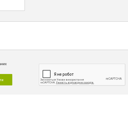
аних
ти