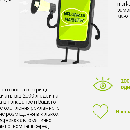
marke
замов
мают
200
оди
ого поста в стрічці
ачать від 2000 людей на
на впізнаваності Вашого
не охоплення рекламного
Впізн
тне розміщення в кількох
 мережах автоматично
мної компанії серед