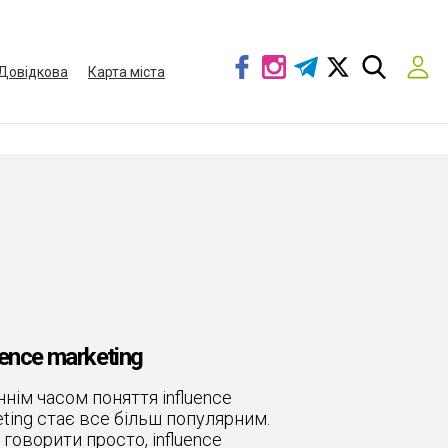
Довідкова
Карта міста
uence marketing
нім часом поняття influence
ting стає все більш популярним.
говорити просто, influence