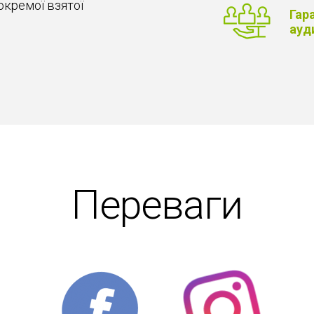
окремої взятої
Гар
ауд
Переваги