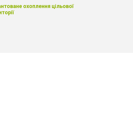
антоване охоплення цільової
иторії