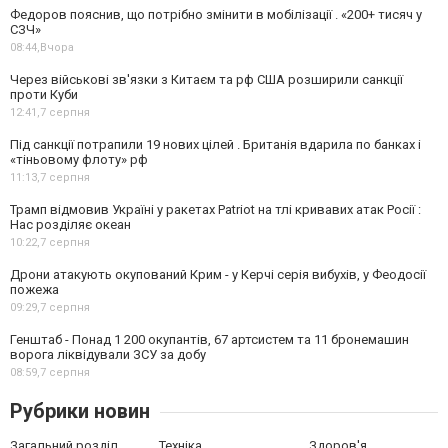
Федоров пояснив, що потрібно змінити в мобілізації . «200+ тисяч у
СЗЧ»
08:44,
Вчора
Через військові зв'язки з Китаєм та рф США розширили санкції
проти Куби
12:41,
7 серпня
Під санкції потрапили 19 нових цілей . Британія вдарила по банках і
«тіньовому флоту» рф
11:13,
7 серпня
Трамп відмовив Україні у ракетах Patriot на тлі кривавих атак Росії :
Нас розділяє океан
10:22,
7 серпня
Дрони атакують окупований Крим - у Керчі серія вибухів, у Феодосії
пожежа
09:29,
7 серпня
Генштаб - Понад 1 200 окупантів, 67 артсистем та 11 бронемашин
ворога ліквідували ЗСУ за добу
08:59,
7 серпня
Рубрики новин
Загальний розділ
Техніка
Здоров'я