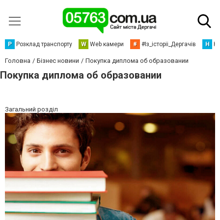
Р
Розклад транспорту
W
Web камери
#
#Із_історіі_Дергачів
Н
Но
Головна
Бізнес новини
Покупка диплома об образовании
Покупка диплома об образовании
Загальний розділ