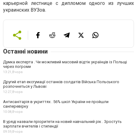
карьерной лестнице с дипломом одного из лучших
украинских ВУЗов.
Останні новини
Думка експерта . Чи можливий масовий відтік українців із Польщі
через погроми
13:21,
Вчора
Другий етап ексгумації останків солдатів Війська Польського
розпочнеться у Львові
12:27,
Вчора
Антисанітарія в укриттях . 56% шкіл України не пройшли
санперевірку
10:08,
Вчора
В уряді назвали пріоритети на новий навчальний рік . Зростуть
зарплати вчителів і стипендії
09:59,
Вчора