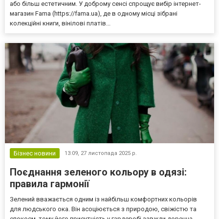
або більш естетичним. У доброму сенсі спрощує вибір інтернет-
магазин Fama (https://fama.ua), де в одному місці зібрані
колекційні книги, вінілові платів...
Бізнес новини
13:09,
27 листопада 2025 р.
Поєднання зеленого кольору в одязі:
правила гармонії
Зелений вважається одним із найбільш комфортних кольорів
для людського ока. Він асоціюється з природою, свіжістю та
спокоєм, тому його присутність у гардеробі завжди доречна.