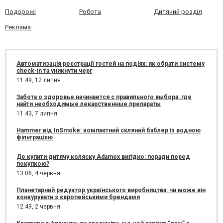
Подорожі
Робота
Дитячий розділ
Реклама
Автоматизація реєстрації гостей на подіях: як обрати систему
check-in та уникнути черг
11:49,
12 липня
Забота о здоровье начинается с правильного выбора: где
найти необходимые лекарственные препараты
11:43,
7 липня
Hammer від InSmoke: компактний скляний баблер із водною
фільтрацією
Де купити дитячу коляску Adamex вигідно: поради перед
покупкою?
13:06,
4 червня
Планетарний редуктор українського виробництва: чи може він
конкурувати з європейськими брендами
12:49,
2 червня