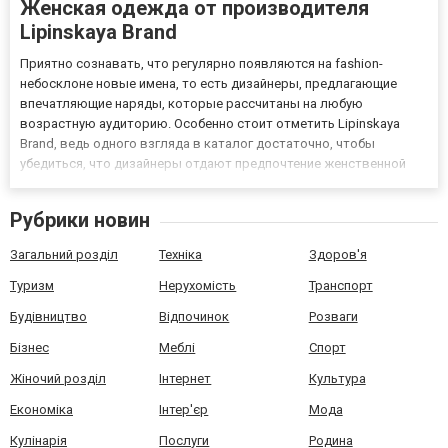
Женская одежда от производителя
Lipinskaya Brand
Приятно сознавать, что регулярно появляются на fashion-
небосклоне новые имена, то есть дизайнеры, предлагающие
впечатляющие наряды, которые рассчитаны на любую
возрастную аудиторию. Особенно стоит отметить Lipinskaya
Brand, ведь одного взгляда в каталог достаточно, чтобы
убедиться, что дизайнеры отдают предпочтение женственной
классике, что приведет в восторг любого эстета. Доступна
новая коллекция 2021 года, даётся подробное описание,
Рубрики новин
указывается состав т...
Загальний розділ
Техніка
Здоров'я
Туризм
Нерухомість
Транспорт
Будівництво
Відпочинок
Розваги
Бізнес
Меблі
Спорт
Жіночий розділ
Інтернет
Культура
Економіка
Інтер'єр
Мода
Кулінарія
Послуги
Родина