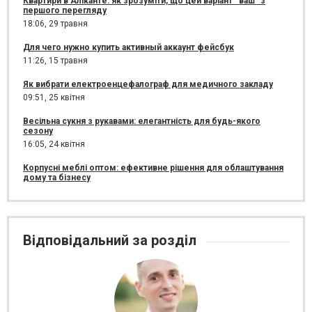
Квартири в Аліканте: як зрозуміти, що цей варіант “ваш” з
першого перегляду
18:06,
29 травня
Для чего нужно купить активный аккаунт фейсбук
11:26,
15 травня
Як вибрати електроенцефалограф для медичного закладу
09:51,
25 квітня
Весільна сукня з рукавами: елегантність для будь-якого
сезону
16:05,
24 квітня
Корпусні меблі оптом: ефективне рішення для облаштування
дому та бізнесу
Відповідальний за розділ