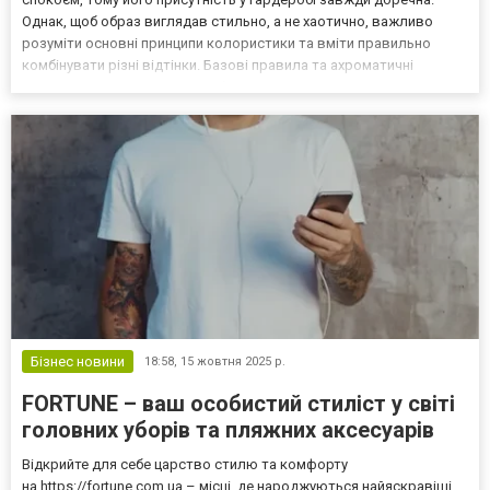
Однак, щоб образ виглядав стильно, а не хаотично, важливо
розуміти основні принципи колористики та вміти правильно
комбінувати різні відтінки. Базові правила та ахроматичні
кольори Найпростіший спосіб впровадити зелений у свій стиль —
поєднати його з нейтральними кольорами. Білий, чор...
Бізнес новини
18:58,
15 жовтня 2025 р.
FORTUNE – ваш особистий стиліст у світі
головних уборів та пляжних аксесуарів
Відкрийте для себе царство стилю та комфорту
на https://fortune.com.ua – місці, де народжуються найяскравіші