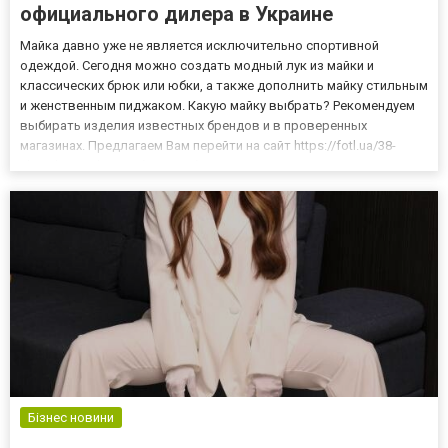
официального дилера в Украине
Майка давно уже не является исключительно спортивной
одеждой. Сегодня можно создать модный лук из майки и
классических брюк или юбки, а также дополнить майку стильным
и женственным пиджаком. Какую майку выбрать? Рекомендуем
выбирать изделия известных брендов и в проверенных
магазинах. Предлагаем Вам перейти на сайт https://fotl.ua/38-
zhenskie-majki и выбрать себе модную и стильную майку от
бренда Fruit of the loom, который гарантирует высокого качества
сво...
Бізнес новини