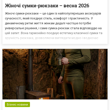
Жіночі сумки-рюкзаки – весна 2026
Жіночі сумки-рюкзаки — це один із найпопулярніших аксесуарів
сучасності, який поєднує стиль, комфорт і практичність. У
динамічному ритмі життя жінкам дедалі частіше потрібні
універсальні рішення, і саме сумка-рюкзак стала відповіддю на
цей запит. Вона гармонійно поєднує естетику класичної сумки та
зручність рюкзака, дозволяючи виглядати модно і водночас
залишатися мобільною. Головна особливість такого аксесуара —
трансформація. Більшість моделей можна носи...
Бізнес новини