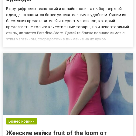
В эру цифровых технологий и онлайн-шопинга выбор верхней
одежды становится более увлекательным и удобным. Одним из
блестящих представителей интернет-магазинов, который
предлагает не только качественные товары, но и неповторимый
стиль, является Paradise-Store. Давайте ближе познакомимся с
этим магазином, сосредоточив внимание на их ярком
представителе – пуховике Paradise. Пуховик Paradise: искусство
современного дизайна Одной из наиболее востребованных и ун...
Бізнес новини
Женские майки fruit of the loom от