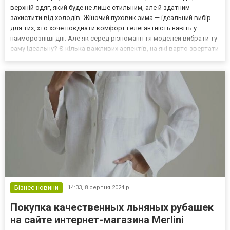
верхній одяг, який буде не лише стильним, але й здатним
захистити від холодів. Жіночий пуховик зима — ідеальний вибір
для тих, хто хоче поєднати комфорт і елегантність навіть у
найморозніші дні. Але як серед різноманіття моделей вибрати ту
саму ідеальну? Є кілька важливих аспектів, на які варто звертати
увагу під час вибору пуховика. Тепло і якість матеріалів Один із
головних критеріїв при виборі пу...
Бізнес новини
14:33,
8 серпня 2024 р.
Покупка качественных льняных рубашек
на сайте интернет-магазина Merlini