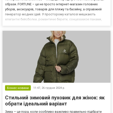
образи. FORTUNE – це не просто інтернет-магазин головних
уборів, аксесуарів, товарів для пляжу та басейну, а справжній
генератор модних ідей. У просторому каталозі мешкають
елегантні бейсболки, романтичні берети, сонцезахисні панами,
затишні шапки, стильні рукавички та універсальні бафи-снуди.
Окрема сторінка життя магазину присвячена пляжному відпо...
Бізнес новини
11:47,
26 грудня 2024 р.
Стильний зимовий пуховик для жінок: як
обрати ідеальний варіант
Зима — це пора, коли особливо важливо правильно підібрати