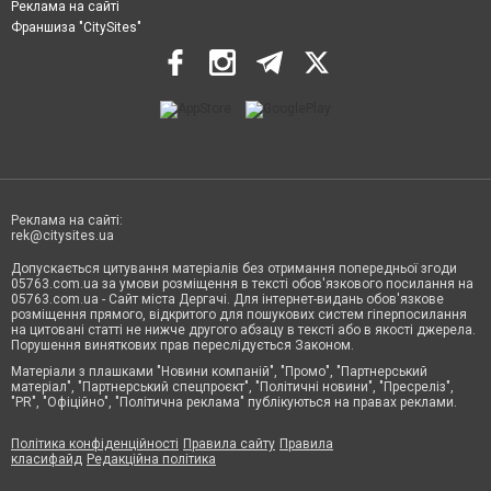
Реклама на сайті
Франшиза "CitySites"
Реклама на сайті:
rek@citysites.ua
Допускається цитування матеріалів без отримання попередньої згоди
05763.com.ua за умови розміщення в тексті обов'язкового посилання на
05763.com.ua - Сайт міста Дергачі. Для інтернет-видань обов'язкове
розміщення прямого, відкритого для пошукових систем гіперпосилання
на цитовані статті не нижче другого абзацу в тексті або в якості джерела.
Порушення виняткових прав переслідується Законом.
Матеріали з плашками "Новини компаній", "Промо", "Партнерський
матеріал", "Партнерський спецпроєкт", "Політичні новини", "Пресреліз",
"PR", "Офіційно", "Політична реклама" публікуються на правах реклами.
Політика конфіденційності
Правила сайту
Правила
класифайд
Редакційна політика