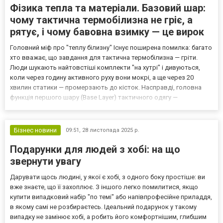
Фізика тепла та матеріали. Базовий шар:
чому тактична термобілизна не гріє, а
рятує, і чому бавовна взимку — це вирок
Головний міф про "теплу білизну" Існує поширена помилка: багато
хто вважає, що завдання для тактична термобілизна — гріти.
Люди шукають найтовстіші комплекти "на хутрі" і дивуються,
коли через годину активного руху вони мокрі, а ще через 20
хвилин статики — промерзають до кісток. Насправді, головна
функція першого шару (Base Layer) тактичного одягу —
терморегуляція через вологовідведення. Нижче ми розберемо
фізику процесу і пояснимо, чому ваша улюблена бав...
Бізнес новини
09:51,
28 листопада 2025 р.
Подарунки для людей з хобі: на що
звернути увагу
Дарувати щось людині, у якої є хобі, з одного боку простіше: ви
вже знаєте, що її захоплює. З іншого легко помилитися, якщо
купити випадковий набір "по темі" або напівпрофесійне приладдя,
в якому самі не розбираєтесь. Ідеальний подарунок у такому
випадку не замінює хобі, а робить його комфортнішим, глибшим