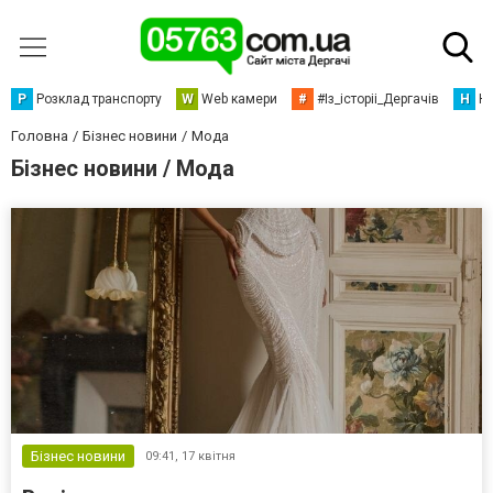
Р
Розклад транспорту
W
Web камери
#
#Із_історіі_Дергачів
Н
Но
Головна
Бізнес новини
Мода
Бізнес новини / Мода
Бізнес новини
09:41,
17 квітня