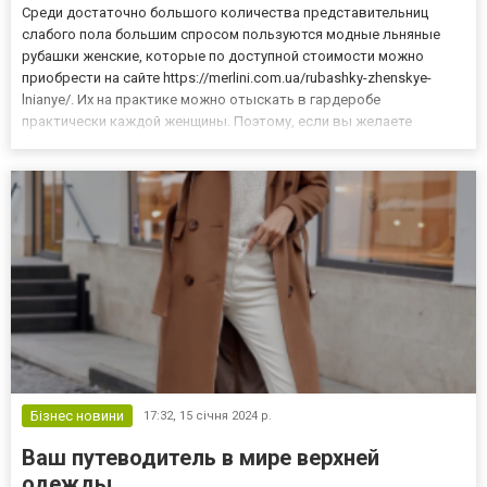
Среди достаточно большого количества представительниц
слабого пола большим спросом пользуются модные льняные
рубашки женские, которые по доступной стоимости можно
приобрести на сайте https://merlini.com.ua/rubashky-zhenskye-
lnianye/. Их на практике можно отыскать в гардеробе
практически каждой женщины. Поэтому, если вы желаете
выглядеть действительно достойно и иметь в своем гардеробе
наилучший предмет интерьера, стоит обратить внимание на
рубашку, которая...
Бізнес новини
17:32,
15 січня 2024 р.
Ваш путеводитель в мире верхней
одежды