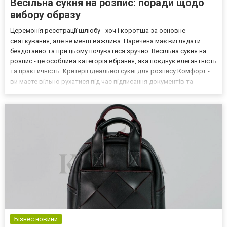
Весільна сукня на розпис: поради щодо
вибору образу
Церемонія реєстрації шлюбу - хоч і коротша за основне
святкування, але не менш важлива. Наречена має виглядати
бездоганно та при цьому почуватися зручно. Весільна сукня на
розпис - це особлива категорія вбрання, яка поєднує елегантність
та практичність. Критерії ідеальної сукні для розпису Комфорт -
ви маєте вільно рухатися під час підписання документів та
фотосесії. Відповідність формату - офіційна церемонія потребує
стриманого образу. Фотогенічність - су...
Бізнес новини