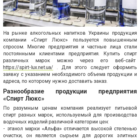
На рынке алкогольных напитков Украины продукция
компании «Спирт Люкс» пользуется повышенным
спросом. Многие предприятия и частные лица стали
постоянными клиентами предприятия. Купить спирт
различных марок можно через его веб-сайт
https://spirt-lux.net.ua/
. Для этого следует оформить
заявку с указанием необходимого объема продукции и
адреса, по которому нужно доставить заказ.
Разнообразие продукции предприятия
«Спирт Люкс»
По разумным ценам компания реализует питьевой
спирт разных марок, используемый для производства
водочных изделий различной категории цен:
- этанол марки «Альфа» отличается высокой степенью
очистки, он является сырьем для дорогих элитных