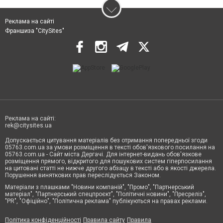
Реклама на сайті
Франшиза "CitySites"
Реклама на сайті:
rek@citysites.ua
Допускається цитування матеріалів без отримання попередньої згоди
05763.com.ua за умови розміщення в тексті обов'язкового посилання на
05763.com.ua - Сайт міста Дергачі. Для інтернет-видань обов'язкове
розміщення прямого, відкритого для пошукових систем гіперпосилання
на цитовані статті не нижче другого абзацу в тексті або в якості джерела.
Порушення виняткових прав переслідується Законом.
Матеріали з плашками "Новини компаній", "Промо", "Партнерський
матеріал", "Партнерський спецпроєкт", "Політичні новини", "Пресреліз",
"PR", "Офіційно", "Політична реклама" публікуються на правах реклами.
Політика конфіденційності
Правила сайту
Правила