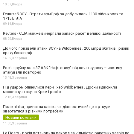
10:57,
Вчора
Генштаб ЗСУ - Втрати армії рф за добу склали 1130 військових та
1715 БпЛА
09:14,
Вчора
Reuters - США майже вичерпали запаси ракет великої дальності
08:29,
Вчора
До чого призвели атаки ЗСУ на Wildberries . 200 млрд збитків і ризик
краху банків рф
14:32,
3 серпня
Росія зруйнувала 37 АЗК "Нафтогазу" від початку року – частину
атакували повторно
13:48,
3 серпня
Під ударом опинилися Керч і хаб Wildberries . Дрони здійснили
масовану атаку на Крим і росію
12:18,
3 серпня
Поліклініка, приватна клініка чи діагностичний центр: куди
звертатися з різними потребами
Новини компаній
11:00,
3 серпня
Le Figaro - росія встановила рекорд за кількістю ракетних ударів по