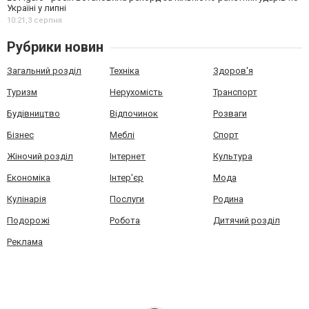
Україні у липні
10:21,
3 серпня
Рубрики новин
Загальний розділ
Техніка
Здоров'я
Туризм
Нерухомість
Транспорт
Будівництво
Відпочинок
Розваги
Бізнес
Меблі
Спорт
Жіночий розділ
Інтернет
Культура
Економіка
Інтер'єр
Мода
Кулінарія
Послуги
Родина
Подорожі
Робота
Дитячий розділ
Реклама