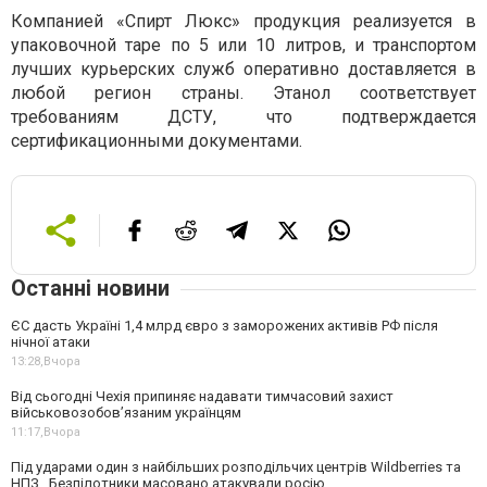
Компанией «Спирт Люкс» продукция реализуется в
упаковочной таре по 5 или 10 литров, и транспортом
лучших курьерских служб оперативно доставляется в
любой регион страны. Этанол соответствует
требованиям ДСТУ, что подтверждается
сертификационными документами.
Останні новини
ЄС дасть Україні 1,4 млрд євро з заморожених активів РФ після
нічної атаки
13:28,
Вчора
Від сьогодні Чехія припиняє надавати тимчасовий захист
військовозобов’язаним українцям
11:17,
Вчора
Під ударами один з найбільших розподільчих центрів Wildberries та
НПЗ . Безпілотники масовано атакували росію