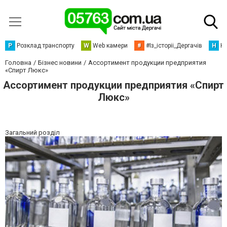
Р
Розклад транспорту
W
Web камери
#
#Із_історіі_Дергачів
Н
Но
Головна
Бізнес новини
Ассортимент продукции предприятия
«Спирт Люкс»
Ассортимент продукции предприятия «Спирт
Люкс»
Загальний розділ