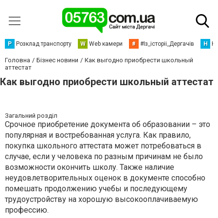
Р
Розклад транспорту
W
Web камери
#
#Із_історіі_Дергачів
Н
Но
Головна
Бізнес новини
Как выгодно приобрести школьный
аттестат
Как выгодно приобрести школьный аттестат
Загальний розділ
Срочное приобретение документа об образовании – это
популярная и востребованная услуга. Как правило,
покупка школьного аттестата может потребоваться в
случае, если у человека по разным причинам не было
возможности окончить школу. Также наличие
неудовлетворительных оценок в документе способно
помешать продолжению учебы и последующему
трудоустройству на хорошую высокооплачиваемую
профессию.