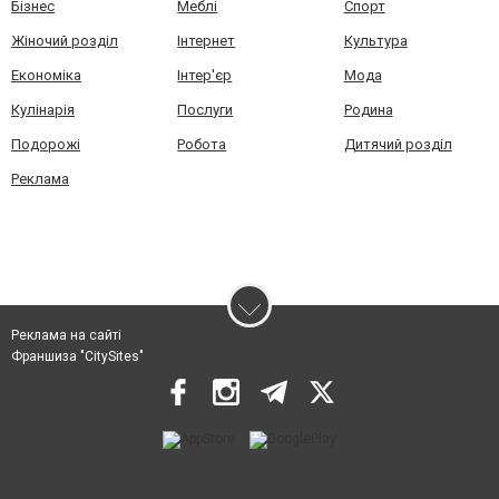
Бізнес
Меблі
Спорт
Жіночий розділ
Інтернет
Культура
Економіка
Інтер'єр
Мода
Кулінарія
Послуги
Родина
Подорожі
Робота
Дитячий розділ
Реклама
Реклама на сайті
Франшиза "CitySites"