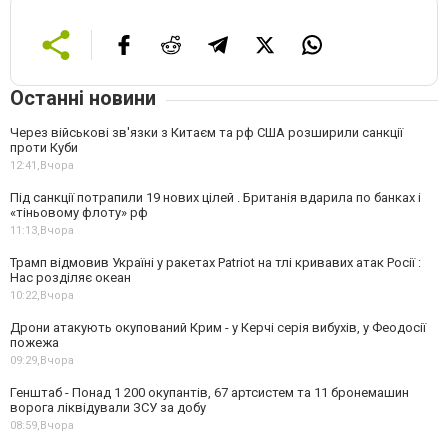
Останні новини
Через військові зв'язки з Китаєм та рф США розширили санкції
проти Куби
12:41,
Вчора
Під санкції потрапили 19 нових цілей . Британія вдарила по банках і
«тіньовому флоту» рф
11:13,
Вчора
Трамп відмовив Україні у ракетах Patriot на тлі кривавих атак Росії :
Нас розділяє океан
10:22,
Вчора
Дрони атакують окупований Крим - у Керчі серія вибухів, у Феодосії
пожежа
09:29,
Вчора
Генштаб - Понад 1 200 окупантів, 67 артсистем та 11 бронемашин
ворога ліквідували ЗСУ за добу
08:59,
Вчора