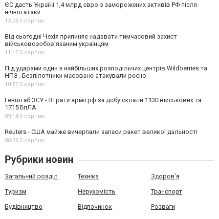
ЄС дасть Україні 1,4 млрд євро з заморожених активів РФ після
нічної атаки
13:28,
5 серпня
Від сьогодні Чехія припиняє надавати тимчасовий захист
військовозобов’язаним українцям
11:17,
5 серпня
Під ударами один з найбільших розподільчих центрів Wildberries та
НПЗ . Безпілотники масовано атакували росію
10:57,
5 серпня
Генштаб ЗСУ - Втрати армії рф за добу склали 1130 військових та
1715 БпЛА
09:14,
5 серпня
Reuters - США майже вичерпали запаси ракет великої дальності
08:29,
5 серпня
Рубрики новин
Загальний розділ
Техніка
Здоров'я
Туризм
Нерухомість
Транспорт
Будівництво
Відпочинок
Розваги