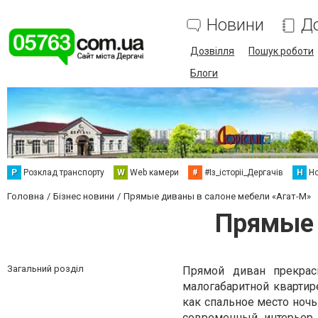
Новини
Д
Дозвілля
Пошук роботи
Блоги
Р
Розклад транспорту
W
Web камери
#
#Із_історіі_Дергачів
Н
Но
Головна
Бізнес новини
Прямые диваны в салоне мебели «Агат-М»
Прямые 
Загальний розділ
Прямой диван прекра
малогабаритной квартире
как спальное место ноч
современный интерьер