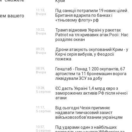
Куби
11:13,
Під санкції потрапили 19 нових цілей .
Вчора
ием вашего
Британія вдарила по банках і
«тіньовому флоту» рф
10:22,
Трамп відмовив Україні у ракетах
Вчора
Patriot на тлі кривавих атак Росії : Нас
розділяє океан
09:29,
Дрони атакують окупований Крим - у
Вчора
Керчі серія вибухів, у Феодосії
пожежа
08:59,
Генштаб - Понад 1 200 окупантів, 67
Вчора
артсистем та 11 бронемашин ворога
ліквідували ЗСУ за добу
13:28,
ЄС дасть Україні 1,4 млрд євро з
5 серпня
заморожених активів РФ після нічної
атаки
11:17,
Від сьогодні Чехія припиняє
5 серпня
надавати тимчасовий захист
військовозобов’язаним українцям
10:57,
Під ударами один з найбільших
5 серпня