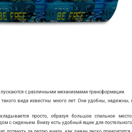
пускаются с различными механизмами трансформации.
такого вида известны много лет. Они удобны, надежны,
складывается просто, образуя большое спальное мест
ом с сиденьем. Внизу есть удобный ящик для постельного
ит потянуть за петлю внизу, как диван легко превратится