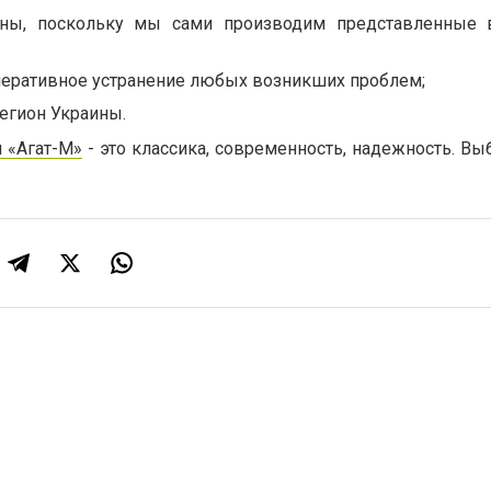
ны, поскольку мы сами производим представленные в
 оперативное устранение любых возникших проблем;
егион Украины.
 «Агат-М»
- это классика, современность, надежность. Вы