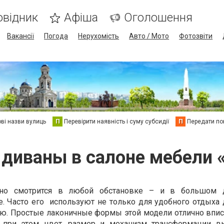
овідник
Афіша
Оголошення
Вакансії
Погода
Нерухомість
Авто / Мото
Фотозвіти
ві назви вулиць
П
Перевірити наявність і суму субсидії
П
Передати пок
диваны в салоне мебели 
сно смотрится в любой обстановке – и в большом 
. Часто его
используют не только для удобного отдыха 
ью. Простые лаконичные формы этой модели отлично впи
, при этом цвет, размер и механизм трансформации в