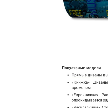
Популярные модели
Прямые диваны
вы
«Книжка». Диваны 
временем.
«Еврокнижка». Ра
опрокидывается ряд
«Раскладушка». Сто