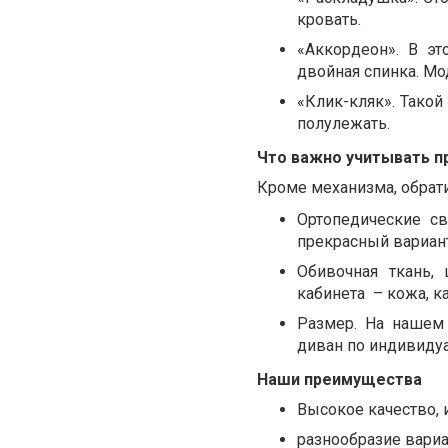
кровать.
«Аккордеон». В эт
двойная спинка. Мод
«Клик-кляк». Такой
полулежать.
Что важно учитывать п
Кроме механизма, обрати
Ортопедические с
прекрасный вариант
Обивочная ткань, 
кабинета – кожа, к
Размер. На нашем 
диван по индивиду
Наши преимущества
Высокое качество, 
разнообразие вариа