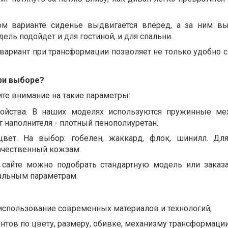
ом варианте сиденье выдвигается вперед, а за ним вы
ель подойдет и для гостиной, и для спальни.
 вариант при трансформации позволяет не только удобно с
ри выборе?
те внимание на такие параметры:
войства. В наших моделях используются пружинные м
 наполнителя - плотный пенополиуретан.
цвет. На выбор: гобелен, жаккард, флок, шинилл. Для
ачественный кожзам.
сайте можно подобрать стандартную модель или заказ
альным параметрам.
использование современных материалов и технологий;
нтов по цвету, размеру, обивке, механизму трансформации