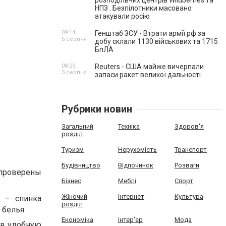
розподільчих центрів Wildberries та
НПЗ . Безпілотники масовано
атакували росію
09:14,
Генштаб ЗСУ - Втрати армії рф за
5 серпня
добу склали 1130 військових та 1715
БпЛА
08:29,
Reuters - США майже вичерпали
5 серпня
запаси ракет великої дальності
Рубрики новин
Загальний
Техніка
Здоров'я
розділ
Туризм
Нерухомість
Транспорт
Будівництво
Відпочинок
Розваги
 проверены
Бізнес
Меблі
Спорт
Жіночий
Інтернет
Культура
о – спинка
розділ
 белья.
Економіка
Інтер'єр
Мода
 в удобную