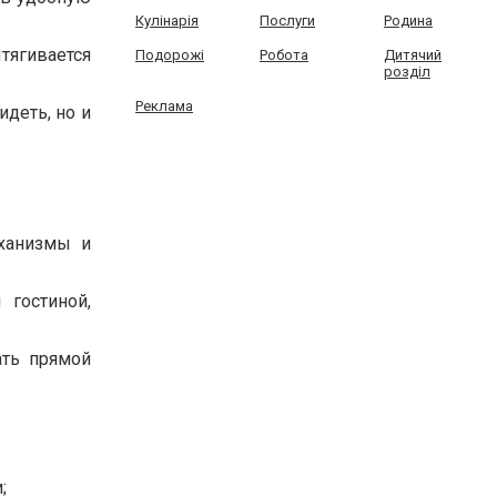
Кулінарія
Послуги
Родина
тягивается
Подорожі
Робота
Дитячий
розділ
Реклама
идеть, но и
еханизмы и
 гостиной,
ать прямой
;