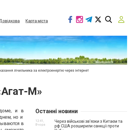
Довідкова
Карта міста
азання лічильника за електроенергію через інтернет
«Агат-М»
Останні новини
доме, и в
днем, но и
12:41,
Через військові зв'язки з Китаєм та
сываются в
Вчора
рф США розширили санкції проти
ы сможете