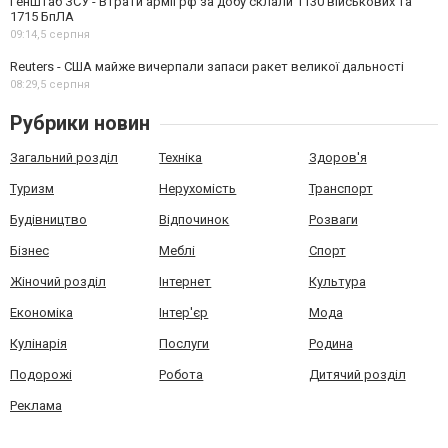
Генштаб ЗСУ - Втрати армії рф за добу склали 1130 військових та
1715 БпЛА
09:14,
5 серпня
Reuters - США майже вичерпали запаси ракет великої дальності
08:29,
5 серпня
Рубрики новин
Загальний розділ
Техніка
Здоров'я
Туризм
Нерухомість
Транспорт
Будівництво
Відпочинок
Розваги
Бізнес
Меблі
Спорт
Жіночий розділ
Інтернет
Культура
Економіка
Інтер'єр
Мода
Кулінарія
Послуги
Родина
Подорожі
Робота
Дитячий розділ
Реклама