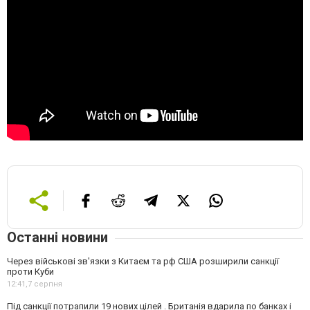
Останні новини
Через військові зв'язки з Китаєм та рф США розширили санкції
проти Куби
12:41,
7 серпня
Під санкції потрапили 19 нових цілей . Британія вдарила по банках і