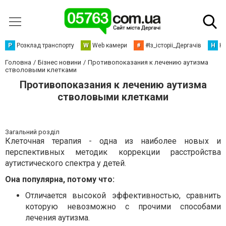
Р
Розклад транспорту
W
Web камери
#
#Із_історіі_Дергачів
Н
Но
Головна
Бізнес новини
Противопоказания к лечению аутизма
стволовыми клетками
Противопоказания к лечению аутизма
стволовыми клетками
Загальний розділ
Клеточная терапия - одна из наиболее новых и
перспективных методик коррекции расстройства
аутистического спектра у детей.
Она популярна, потому что:
Отличается высокой эффективностью, сравнить
которую невозможно с прочими способами
лечения аутизма.