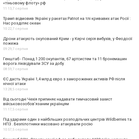
«тіньовому флоту» рф
11:13,
7 серпня
Трамп відмовив Україні у ракетах Patriot на тлі кривавих атак Росії :
Нас розділяє океан
10:22,
7 серпня
Дрони атакують окупований Крим - у Керчі серія вибухів, у Феодосії
пожежа
09:29,
7 серпня
Генштаб - Понад 1 200 окупантів, 67 артсистем та 11 бронемашин
ворога ліквідували ЗСУ за добу
08:59,
7 серпня
ЄС дасть Україні 1,4 млрд євро з заморожених активів РФ після
нічної атаки
13:28,
5 серпня
Від сьогодні Чехія припиняє надавати тимчасовий захист
військовозобов’язаним українцям
11:17,
5 серпня
Під ударами один з найбільших розподільчих центрів Wildberries та
НПЗ . Безпілотники масовано атакували росію
10:57,
5 серпня