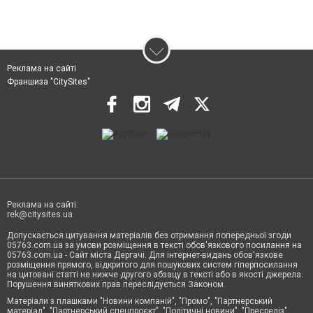
Реклама на сайті
Франшиза "CitySites"
Реклама на сайті:
rek@citysites.ua
Допускається цитування матеріалів без отримання попередньої згоди
05763.com.ua за умови розміщення в тексті обов'язкового посилання на
05763.com.ua - Сайт міста Дергачі. Для інтернет-видань обов'язкове
розміщення прямого, відкритого для пошукових систем гіперпосилання
на цитовані статті не нижче другого абзацу в тексті або в якості джерела.
Порушення виняткових прав переслідується Законом.
Матеріали з плашками "Новини компаній", "Промо", "Партнерський
матеріал", "Партнерський спецпроєкт", "Політичні новини", "Пресреліз",