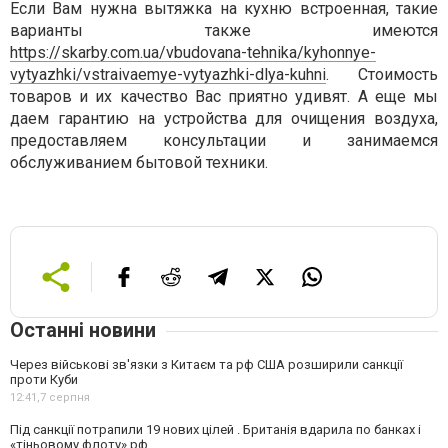
Если Вам нужна вытяжка на кухню встроенная, такие
варианты также имеются
https://skarby.com.ua/vbudovana-tehnika/kyhonnye-
vytyazhki/vstraivaemye-vytyazhki-dlya-kuhni
. Стоимость
товаров и их качество Вас приятно удивят. А еще мы
даем гарантию на устройства для очищения воздуха,
предоставляем консультации и занимаемся
обслуживанием бытовой техники.
Останні новини
Через військові зв'язки з Китаєм та рф США розширили санкції
проти Куби
12:41,
7 серпня
Під санкції потрапили 19 нових цілей . Британія вдарила по банках і
«тіньовому флоту» рф