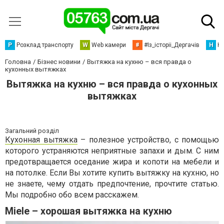
Р
Розклад транспорту
W
Web камери
#
#Із_історіі_Дергачів
Н
Но
Головна
Бізнес новини
Вытяжка на кухню – вся правда о
кухонных вытяжках
Вытяжка на кухню – вся правда о кухонных
вытяжках
Загальний розділ
Кухонная вытяжка
– полезное устройство, с помощью
которого устраняются неприятные запахи и дым. С ним
предотвращается оседание жира и копоти на мебели и
на потолке. Если Вы хотите купить вытяжку на кухню, но
не знаете, чему отдать предпочтение, прочтите статью.
Мы подробно обо всем расскажем.
Miele – хорошая вытяжка на кухню