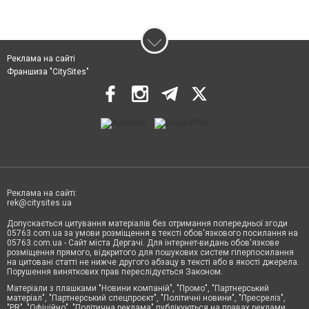
Реклама на сайті
Франшиза "CitySites"
Реклама на сайті:
rek@citysites.ua
Допускається цитування матеріалів без отримання попередньої згоди
05763.com.ua за умови розміщення в тексті обов'язкового посилання на
05763.com.ua - Сайт міста Дергачі. Для інтернет-видань обов'язкове
розміщення прямого, відкритого для пошукових систем гіперпосилання
на цитовані статті не нижче другого абзацу в тексті або в якості джерела.
Порушення виняткових прав переслідується Законом.
Матеріали з плашками "Новини компаній", "Промо", "Партнерський
матеріал", "Партнерський спецпроєкт", "Політичні новини", "Пресреліз",
"PR", "Офіційно", "Політична реклама" публікуються на правах реклами.