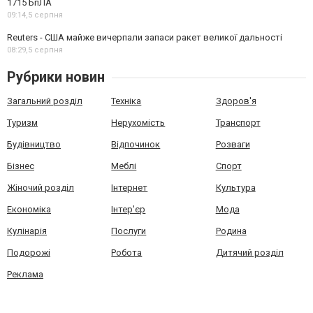
1715 БпЛА
09:14,
5 серпня
Reuters - США майже вичерпали запаси ракет великої дальності
08:29,
5 серпня
Рубрики новин
Загальний розділ
Техніка
Здоров'я
Туризм
Нерухомість
Транспорт
Будівництво
Відпочинок
Розваги
Бізнес
Меблі
Спорт
Жіночий розділ
Інтернет
Культура
Економіка
Інтер'єр
Мода
Кулінарія
Послуги
Родина
Подорожі
Робота
Дитячий розділ
Реклама