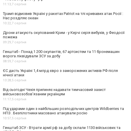
11:13,
7 серпня
Трамп відмовив Україні у ракетах Patriot на тлі кривавих атак Росії :
Нас розділяє океан
10:22,
7 серпня
Дрони атакують окупований Крим - у Керчі серія вибухів, у Феодосії
пожежа
09:29,
7 серпня
Генштаб - Понад 1 200 окупантів, 67 артсистем та 11 бронемашин
ворога ліквідували ЗСУ за добу
08:59,
7 серпня
ЄС дасть Україні 1,4 млрд євро з заморожених активів РФ після
нічної атаки
13:28,
5 серпня
Від сьогодні Чехія припиняє надавати тимчасовий захист
військовозобов’язаним українцям
11:17,
5 серпня
Під ударами один з найбільших розподільчих центрів Wildberries та
НПЗ . Безпілотники масовано атакували росію
10:57,
5 серпня
Генштаб ЗСУ - Втрати армії рф за добу склали 1130 військових та