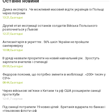
Останні новини
Думка експерта . Чи можливий масовий відтік українців із Польщі
через погроми
13:21,
Сьогодні
Другий етап ексгумації останків солдатів Війська Польського
розпочнеться у Львові
12:27,
Сьогодні
Антисанітарія в укриттях . 56% шкіл України не пройшли
санперевірку
10:08,
Сьогодні
В уряді назвали пріоритети на новий навчальний рік . Зростуть
зарплати вчителів і стипендії
09:59,
Сьогодні
Федоров пояснив, що потрібно змінити в мобілізації . «200+ тисяч у
СЗЧ»
08:44,
Сьогодні
Через військові зв'язки з Китаєм та рф США розширили санкції
проти Куби
12:41,
7 серпня
Під санкції потрапили 19 нових цілей . Британія вдарила по банках і
«тіньовому флоту» рф