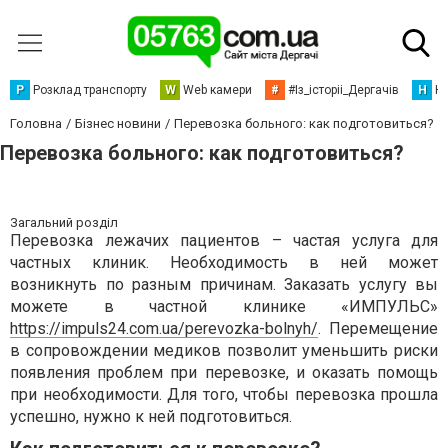
Р
Розклад транспорту
W
Web камери
#
#Із_історіі_Дергачів
Н
Но
Головна
Бізнес новини
Перевозка больного: как подготовиться?
Перевозка больного: как подготовиться?
Загальний розділ
Перевозка лежачих пациентов – частая услуга для
частных клиник. Необходимость в ней может
возникнуть по разным причинам. Заказать услугу вы
можете в частной клинике «ИМПУЛЬС»
https://impuls24.com.ua/perevozka-bolnyh/
. Перемещение
в сопровождении медиков позволит уменьшить риски
появления проблем при перевозке, и оказать помощь
при необходимости. Для того, чтобы перевозка прошла
успешно, нужно к ней подготовиться.