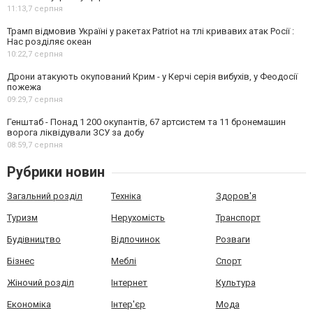
11:13,
7 серпня
Трамп відмовив Україні у ракетах Patriot на тлі кривавих атак Росії :
Нас розділяє океан
10:22,
7 серпня
Дрони атакують окупований Крим - у Керчі серія вибухів, у Феодосії
пожежа
09:29,
7 серпня
Генштаб - Понад 1 200 окупантів, 67 артсистем та 11 бронемашин
ворога ліквідували ЗСУ за добу
08:59,
7 серпня
Рубрики новин
Загальний розділ
Техніка
Здоров'я
Туризм
Нерухомість
Транспорт
Будівництво
Відпочинок
Розваги
Бізнес
Меблі
Спорт
Жіночий розділ
Інтернет
Культура
Економіка
Інтер'єр
Мода