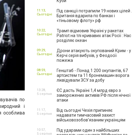
Куби
11:13,
Під санкції потрапили 19 нових цілей .
Сьогодні
Британія вдарила по банках і
«тіньовому флоту» рф
10:22,
Трамп відмовив Україні у ракетах
Сьогодні
Patriot на тлі кривавих атак Росії : Нас
розділяє океан
09:29,
Дрони атакують окупований Крим - у
Сьогодні
Керчі серія вибухів, у Феодосії
пожежа
08:59,
Генштаб - Понад 1 200 окупантів, 67
Сьогодні
артсистем та 11 бронемашин ворога
ліквідували ЗСУ за добу
13:28,
ЄС дасть Україні 1,4 млрд євро з
5 серпня
заморожених активів РФ після нічної
вувачів по
атаки
риродний і
11:17,
Від сьогодні Чехія припиняє
я особлива
5 серпня
надавати тимчасовий захист
військовозобов’язаним українцям
10:57,
Під ударами один з найбільших
5 серпня