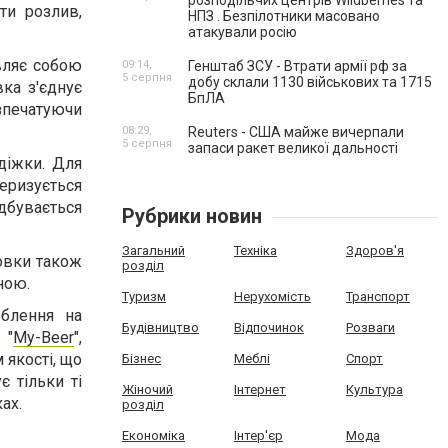
розподільчих центрів Wildberries та
ти розлив,
НПЗ . Безпілотники масовано
атакували росію
являє собою
09:14,
Генштаб ЗСУ - Втрати армії рф за
5 серпня
добу склали 1130 військових та 1715
вка з'єднує
БпЛА
озпечатуючи
08:29,
Reuters - США майже вичерпали
5 серпня
запаси ракет великої дальності
діжки. Для
еризується
дбувається
Рубрики новин
Загальний
Техніка
Здоров'я
ловки також
розділ
ною.
Туризм
Нерухомість
Транспорт
ьблення на
Будівництво
Відпочинок
Розваги
 "
My-Beer
",
 якості, що
Бізнес
Меблі
Спорт
є тільки ті
Жіночий
Інтернет
Культура
ах.
розділ
Економіка
Інтер'єр
Мода