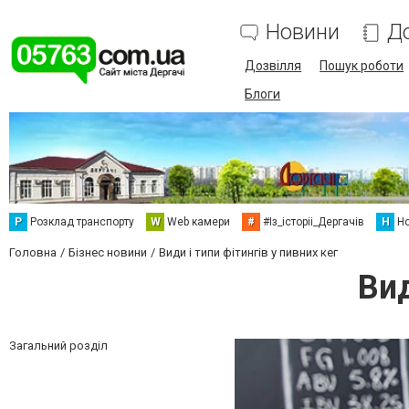
Новини
Д
Дозвілля
Пошук роботи
Блоги
Р
Розклад транспорту
W
Web камери
#
#Із_історіі_Дергачів
Н
Но
Головна
Бізнес новини
Види і типи фітингів у пивних кег
Вид
Загальний розділ