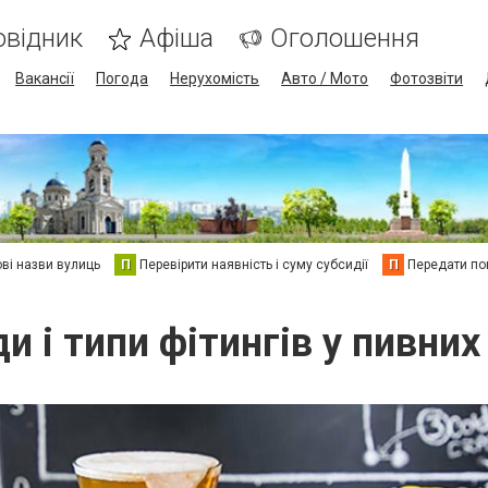
овідник
Афіша
Оголошення
Вакансії
Погода
Нерухомість
Авто / Мото
Фотозвіти
ві назви вулиць
П
Перевірити наявність і суму субсидії
П
Передати пок
и і типи фітингів у пивних