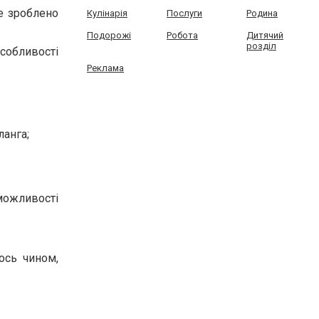
Це зроблено
Кулінарія
Послуги
Родина
Подорожі
Робота
Дитячий
розділ
Особливості
Реклама
ланга;
можливості
ось чином,