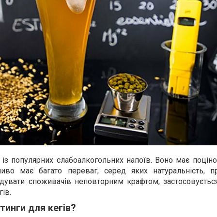
із популярних слабоалкогольних напоїв. Воно має поціно
пиво має багато переваг, серед яких натуральність, п
дувати споживачів неповторним крафтом, застосовуєтьс
гів.
ітинги для кегів?