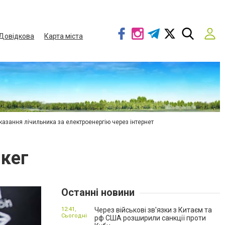
Довідкова
Карта міста
азання лічильника за електроенергію через інтернет
 кег
Останні новини
12:41,
Через військові зв'язки з Китаєм та
Сьогодні
рф США розширили санкції проти