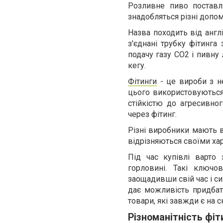
Розливне пиво поставл
знадобляться різні допом
Назва походить від англі
з'єднані трубку фітинга
подачу газу СО2 і пивну 
кегу.
Фітинги
- це вироби з н
цього використовуються
стійкістю до агресивно
через фітинг.
Різні виробники мають в
відрізняються своїми ха
Під час купівлі варто 
горловині. Такі ключ
заощадивши свій час і си
дає можливість придбати
товари, які завжди є на 
Різноманітність фіт