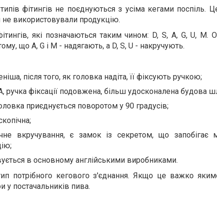
 типів фітингів не поєднуються з усіма кегами поспіль. 
и не використовували продукцію.
тингів, які позначаються таким чином: D, S, A, G, U, M. 
му, що A, G і М - надягають, а D, S, U - накручують.
еніша, після того, як головка надіта, її фіксують ручкою;
 А, ручка фіксації подовжена, більш удосконалена будова ш
- головка приєднується поворотом у 90 градусів;
скопічна;
ичне вкручування, є замок із секретом, що запобігає 
цію;
товується в основному англійськими виробниками.
тип потрібного кегового з'єднання. Якщо це важко яким
и у постачальників пива.