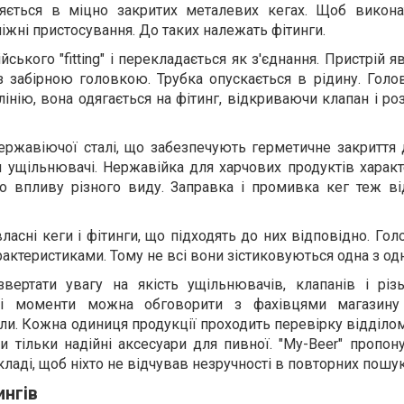
яється в міцно закритих металевих кегах. Щоб викона
іжні пристосування. До таких належать фітинги.
йського "fitting" і перекладається як з'єднання. Пристрій 
 з забірною головкою. Трубка опускається в рідину. Голо
лінію, вона одягається на фітинг, відкриваючи клапан і р
ержавіючої сталі, що забезпечують герметичне закриття 
 ущільнювачі. Нержавійка для харчових продуктів характ
го впливу різного виду. Заправка і промивка кег теж ві
ласні кеги і фітинги, що підходять до них відповідно. Го
рактеристиками. Тому не всі вони зістиковуються одна з од
звертати увагу на якість ущільнювачів, клапанів і різ
ові моменти можна обговорити з фахівцями магазину
ли. Кожна одиниця продукції проходить перевірку відділом
 тільки надійні аксесуари для пивної. "My-Beer" пропону
складі, щоб ніхто не відчував незручності в повторних пошук
ингів