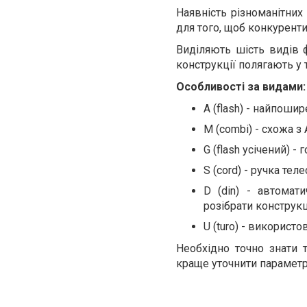
Наявність різноманітних
для того, щоб конкурент
Виділяють шість видів фі
конструкції полягають у то
Особливості за видами:
А (flash) - найпошир
М (combi) - схожа з
G (flash усічений) 
S (cord) - ручка теле
D (din) - автомат
розібрати конструк
U (turo) - викорис
Необхідно точно знати 
краще уточнити параметр