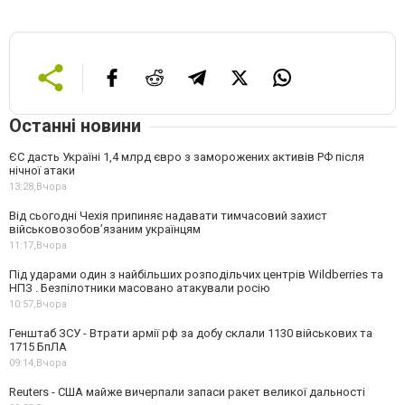
Останні новини
ЄС дасть Україні 1,4 млрд євро з заморожених активів РФ після
нічної атаки
13:28,
Вчора
Від сьогодні Чехія припиняє надавати тимчасовий захист
військовозобов’язаним українцям
11:17,
Вчора
Під ударами один з найбільших розподільчих центрів Wildberries та
НПЗ . Безпілотники масовано атакували росію
10:57,
Вчора
Генштаб ЗСУ - Втрати армії рф за добу склали 1130 військових та
1715 БпЛА
09:14,
Вчора
Reuters - США майже вичерпали запаси ракет великої дальності