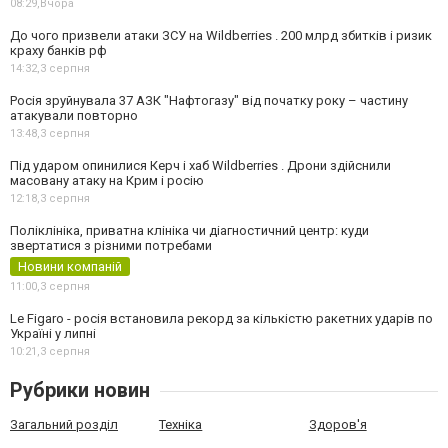
08:29,
Вчора
До чого призвели атаки ЗСУ на Wildberries . 200 млрд збитків і ризик
краху банків рф
14:32,
3 серпня
Росія зруйнувала 37 АЗК "Нафтогазу" від початку року – частину
атакували повторно
13:48,
3 серпня
Під ударом опинилися Керч і хаб Wildberries . Дрони здійснили
масовану атаку на Крим і росію
12:18,
3 серпня
Поліклініка, приватна клініка чи діагностичний центр: куди
звертатися з різними потребами
Новини компаній
11:00,
3 серпня
Le Figaro - росія встановила рекорд за кількістю ракетних ударів по
Україні у липні
10:21,
3 серпня
Рубрики новин
Загальний розділ
Техніка
Здоров'я