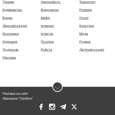
Туризм
Нерухомість
Транспорт
Будівництво
Відпочинок
Розваги
Бізнес
Меблі
Спорт
Жіночий розділ
Інтернет
Культура
Економіка
Інтер'єр
Мода
Кулінарія
Послуги
Родина
Подорожі
Робота
Дитячий розділ
Реклама
Реклама на сайті
Франшиза "CitySites"