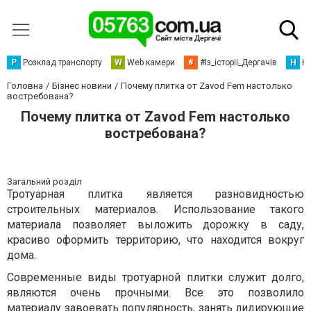
Р
Розклад транспорту
W
Web камери
#
#Із_історіі_Дергачів
Н
Но
Головна
Бізнес новини
Почему плитка от Zavod Fem настолько
востребована?
Почему плитка от Zavod Fem настолько
востребована?
Загальний розділ
Тротуарная плитка является разновидностью
строительных материалов. Использование такого
материала позволяет выложить дорожку в саду,
красиво оформить территорию, что находится вокруг
дома.
Современные виды тротуарной плитки служит долго,
являются очень прочными. Все это позволило
материалу завоевать популярность, занять лидирующие