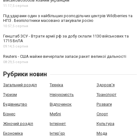
військовозобов’язаним українцям
11:17,
5 серпня
Під ударами один з найбільших розподільчих центрів Wildberries та
НПЗ . Безпілотники масовано атакували росію
10:57,
5 серпня
Генштаб ЗСУ - Втрати армії рф за добу склали 1130 військових та
1715 БпЛА
09:14,
5 серпня
Reuters - США майже вичерпали запаси ракет великої дальності
08:29,
5 серпня
Рубрики новин
Загальний розділ
Техніка
Здоров'я
Туризм
Нерухомість
Транспорт
Будівництво
Відпочинок
Розваги
Бізнес
Меблі
Спорт
Жіночий розділ
Інтернет
Культура
Економіка
Інтер'єр
Мода