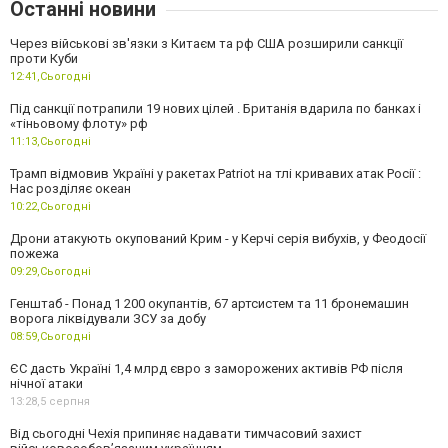
Останні новини
Через військові зв'язки з Китаєм та рф США розширили санкції
проти Куби
12:41,
Сьогодні
Під санкції потрапили 19 нових цілей . Британія вдарила по банках і
«тіньовому флоту» рф
11:13,
Сьогодні
Трамп відмовив Україні у ракетах Patriot на тлі кривавих атак Росії :
Нас розділяє океан
10:22,
Сьогодні
Дрони атакують окупований Крим - у Керчі серія вибухів, у Феодосії
пожежа
09:29,
Сьогодні
Генштаб - Понад 1 200 окупантів, 67 артсистем та 11 бронемашин
ворога ліквідували ЗСУ за добу
08:59,
Сьогодні
ЄС дасть Україні 1,4 млрд євро з заморожених активів РФ після
нічної атаки
13:28,
5 серпня
Від сьогодні Чехія припиняє надавати тимчасовий захист