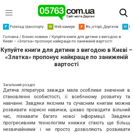
Р
Розклад транспорту
W
Web камери
#
#Із_історіі_Дергачів
Н
Но
Головна
Бізнес новини
Купуйте книги для дитини з вигодою в
Києві – «Златка» пропонує найкраще по заниженій вартості
Купуйте книги для дитини з вигодою в Києві –
«Златка» пропонує найкраще по заниженій
вартості
Загальний розділ
Дитяча література завжди мала особливе значення в
становленні особистості, її всебічному розвитку та
навчанні. Завдяки якісним та сучасним книгам можна
розвивати корисні навички, цікаво проводити вільний
час, пізнавати багато нової інформації. Завдяки
прогресивним технологіям книжки стають ще більш
незвичайними і не просто дозволяють розвивати