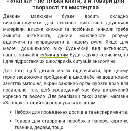
«Златка» - не тільки книги, а й товари для
творчості та мистецтва
Деяким малюкам буває досить складно
використовувати для пізнання виключно друковані
матеріали, власне книжки та посібники. Іннколи треба
змінити активність, даючи можливість розуму
відпочити та попрацювати в іншому руслі. Якщо для
малечі дошкільного віку будь-який вид активності,
навіть, звичайні
кубики дітям
будуть дуже корисним, то
і для підростаючих школяриків ситуація аналогічна.
Для того, щоб дитина могла відпочивати, при цьому
гарно засвоюючи пройдений в школі або на додаткових
заняттях матеріал, вкрай важливо організувати дозвілля
правильно, так, щоб проведений час був витрачений
корисно та весело. Для реалізації такої задачі магазин
«Златка» готовий запропонувати клієнтам:
Набори для проведення дослідів та експериментів.
Товари для створення поробок з паперу, картону,
тканини, дерева, тощо.