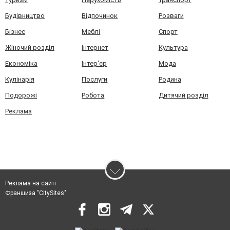
Будівництво
Відпочинок
Розваги
Бізнес
Меблі
Спорт
Жіночий розділ
Інтернет
Культура
Економіка
Інтер'єр
Мода
Кулінарія
Послуги
Родина
Подорожі
Робота
Дитячий розділ
Реклама
Реклама на сайті
Франшиза "CitySites"