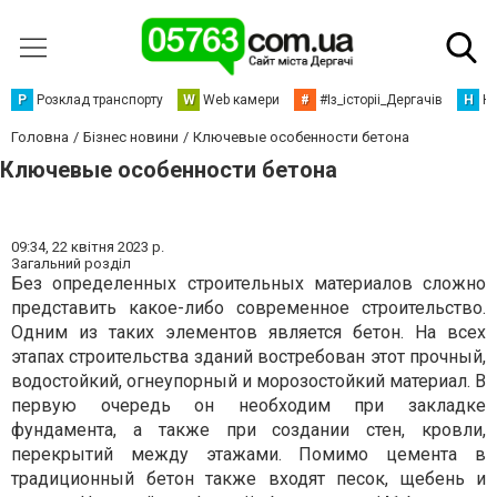
Р
Розклад транспорту
W
Web камери
#
#Із_історіі_Дергачів
Н
Но
Головна
Бізнес новини
Ключевые особенности бетона
Ключевые особенности бетона
09:34,
22 квітня 2023 р.
Загальний розділ
Без определенных строительных материалов сложно
представить какое-либо современное строительство.
Одним из таких элементов является бетон. На всех
этапах строительства зданий востребован этот прочный,
водостойкий, огнеупорный и морозостойкий материал. В
первую очередь он необходим при закладке
фундамента, а также при создании стен, кровли,
перекрытий между этажами. Помимо цемента в
традиционный бетон также входят песок, щебень и