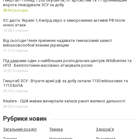
Генштаб - Понад 1 200 окупантів, 67 артсистем та 11 бронемашин
ворога ліквідували ЗСУ за добу
08:59,
Сьогодні
ЄС дасть Україні 1,4 млрд євро з заморожених активів РФ після
нічної атаки
13:28,
5 серпня
Від сьогодні Чехія припиняє надавати тимчасовий захист
військовозобов’язаним українцям
11:17,
5 серпня
Під ударами один з найбільших розподільчих центрів Wildberries та
НПЗ . Безпілотники масовано атакували росію
10:57,
5 серпня
Генштаб ЗСУ - Втрати армії рф за добу склали 1130 військових та
1715 БпЛА
09:14,
5 серпня
Reuters - США майже вичерпали запаси ракет великої дальності
08:29,
5 серпня
Рубрики новин
Загальний розділ
Техніка
Здоров'я
Туризм
Нерухомість
Транспорт