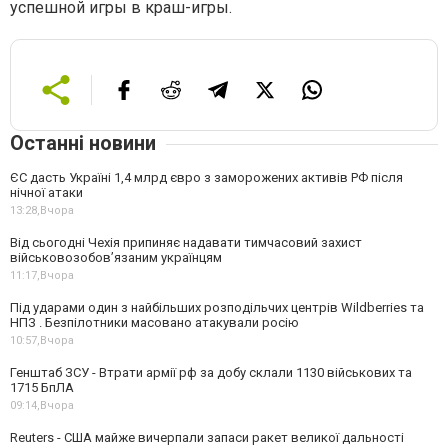
успешной игры в краш-игры.
Останні новини
ЄС дасть Україні 1,4 млрд євро з заморожених активів РФ після
нічної атаки
13:28,
Вчора
Від сьогодні Чехія припиняє надавати тимчасовий захист
військовозобов’язаним українцям
11:17,
Вчора
Під ударами один з найбільших розподільчих центрів Wildberries та
НПЗ . Безпілотники масовано атакували росію
10:57,
Вчора
Генштаб ЗСУ - Втрати армії рф за добу склали 1130 військових та
1715 БпЛА
09:14,
Вчора
Reuters - США майже вичерпали запаси ракет великої дальності