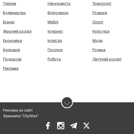
Туризм
Нерухомість
Транспорт
Будівництво
Відпочинок
Розваги
Бізнес
Меблі
Спорт
Жіночий розділ
Інтернет
Культура
Економіка
Інтер'єр
Мода
Кулінарія
Послуги
Родина
Подорожі
Робота
Дитячий розділ
Реклама
Реклама на сайті
Франшиза "CitySites"