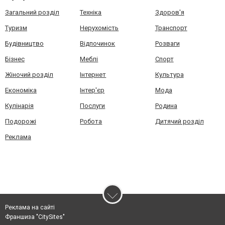
Загальний розділ
Техніка
Здоров'я
Туризм
Нерухомість
Транспорт
Будівництво
Відпочинок
Розваги
Бізнес
Меблі
Спорт
Жіночий розділ
Інтернет
Культура
Економіка
Інтер'єр
Мода
Кулінарія
Послуги
Родина
Подорожі
Робота
Дитячий розділ
Реклама
Реклама на сайті
Франшиза "CitySites"