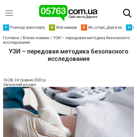
Р
Розклад транспорту
W
Web камери
#
#Із_історіі_Дергачів
Н
Но
Головна
Бізнес новини
УЗИ – передовая методика безопасного
исследования
УЗИ – передовая методика безопасного
исследования
16:28,
24 травня 2023 р.
Загальний розділ