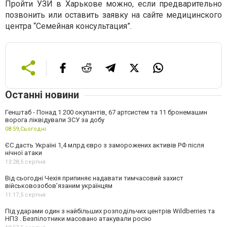
Пройти УЗИ в Харькове можно, если предварительно
позвонить или оставить заявку на сайте медицинского
центра “Семейная консультация”.
Останні новини
Генштаб - Понад 1 200 окупантів, 67 артсистем та 11 бронемашин
ворога ліквідували ЗСУ за добу
08:59,
Сьогодні
ЄС дасть Україні 1,4 млрд євро з заморожених активів РФ після
нічної атаки
13:28,
5 серпня
Від сьогодні Чехія припиняє надавати тимчасовий захист
військовозобов’язаним українцям
11:17,
5 серпня
Під ударами один з найбільших розподільчих центрів Wildberries та
НПЗ . Безпілотники масовано атакували росію