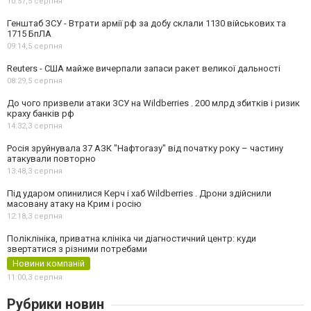
10:57,
5 серпня
Генштаб ЗСУ - Втрати армії рф за добу склали 1130 військових та
1715 БпЛА
09:14,
5 серпня
Reuters - США майже вичерпали запаси ракет великої дальності
08:29,
5 серпня
До чого призвели атаки ЗСУ на Wildberries . 200 млрд збитків і ризик
краху банків рф
14:32,
3 серпня
Росія зруйнувала 37 АЗК "Нафтогазу" від початку року – частину
атакували повторно
13:48,
3 серпня
Під ударом опинилися Керч і хаб Wildberries . Дрони здійснили
масовану атаку на Крим і росію
12:18,
3 серпня
Поліклініка, приватна клініка чи діагностичний центр: куди
звертатися з різними потребами
Новини компаній
11:00,
3 серпня
Рубрики новин