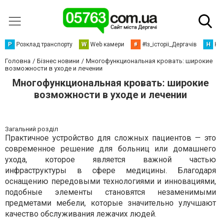
Р
Розклад транспорту
W
Web камери
#
#Із_історіі_Дергачів
Н
Но
Головна
Бізнес новини
Многофункциональная кровать: широкие
возможности в уходе и лечении
Многофункциональная кровать: широкие
возможности в уходе и лечении
Загальний розділ
Практичное устройство для сложных пациентов — это
современное решение для больниц или домашнего
ухода, которое является важной частью
инфраструктуры в сфере медицины. Благодаря
оснащению передовыми технологиями и инновациями,
подобные элементы становятся незаменимыми
предметами мебели, которые значительно улучшают
качество обслуживания лежачих людей.