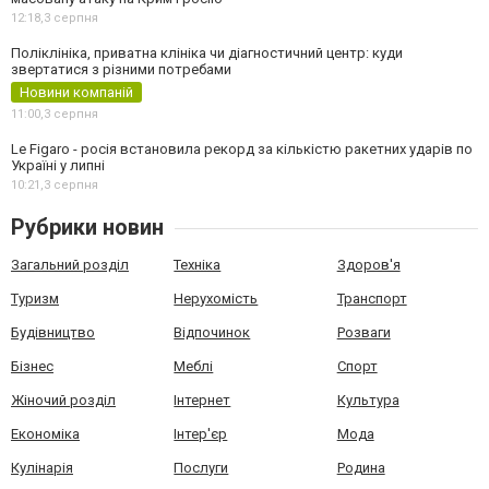
12:18,
3 серпня
Поліклініка, приватна клініка чи діагностичний центр: куди
звертатися з різними потребами
Новини компаній
11:00,
3 серпня
Le Figaro - росія встановила рекорд за кількістю ракетних ударів по
Україні у липні
10:21,
3 серпня
Рубрики новин
Загальний розділ
Техніка
Здоров'я
Туризм
Нерухомість
Транспорт
Будівництво
Відпочинок
Розваги
Бізнес
Меблі
Спорт
Жіночий розділ
Інтернет
Культура
Економіка
Інтер'єр
Мода
Кулінарія
Послуги
Родина