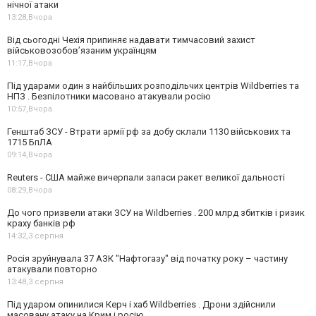
нічної атаки
13:28,
Вчора
Від сьогодні Чехія припиняє надавати тимчасовий захист
військовозобов’язаним українцям
11:17,
Вчора
Під ударами один з найбільших розподільчих центрів Wildberries та
НПЗ . Безпілотники масовано атакували росію
10:57,
Вчора
Генштаб ЗСУ - Втрати армії рф за добу склали 1130 військових та
1715 БпЛА
09:14,
Вчора
Reuters - США майже вичерпали запаси ракет великої дальності
08:29,
Вчора
До чого призвели атаки ЗСУ на Wildberries . 200 млрд збитків і ризик
краху банків рф
14:32,
3 серпня
Росія зруйнувала 37 АЗК "Нафтогазу" від початку року – частину
атакували повторно
13:48,
3 серпня
Під ударом опинилися Керч і хаб Wildberries . Дрони здійснили
масовану атаку на Крим і росію