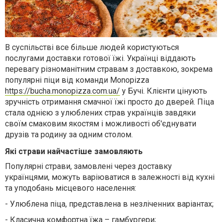
В суспільстві все більше людей користуються
послугами доставки готової їжі. Українці віддають
перевагу різноманітним стравам з доставкою, зокрема
популярні піци від команди
Monopizza
https
://
bucha
.
monopizza
.
com
.
ua
/
у Бучі. Клієнти цінують
зручність отримання смачної їжі просто до дверей. Піца
стала однією з улюблених страв українців завдяки
своїм смаковим якостям і можливості об'єднувати
друзів та родину за одним столом.
Які страви найчастіше замовляють
Популярні страви, замовлені через доставку
українцями
, можуть варіюватися в залежності від кухні
та уподобань місцевого населення:
-
У
люблена піца
,
представлена в незліченних варіантах;
-
Класична комфортна їжа
–
гамбургери;