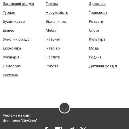
Загальний розділ
Техніка
Здоров'я
Туризм
Нерухомість
Транспорт
Будівництво
Відпочинок
Розваги
Бізнес
Меблі
Спорт
Жіночий розділ
Інтернет
Культура
Економіка
Інтер'єр
Мода
Кулінарія
Послуги
Родина
Подорожі
Робота
Дитячий розділ
Реклама
Реклама на сайті
Франшиза "CitySites"