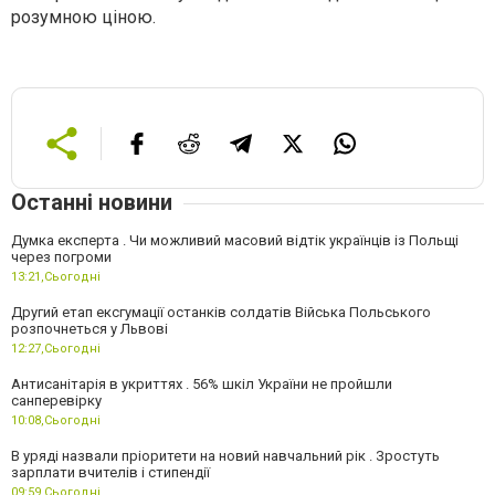
розумною ціною.
Останні новини
Думка експерта . Чи можливий масовий відтік українців із Польщі
через погроми
13:21,
Сьогодні
Другий етап ексгумації останків солдатів Війська Польського
розпочнеться у Львові
12:27,
Сьогодні
Антисанітарія в укриттях . 56% шкіл України не пройшли
санперевірку
10:08,
Сьогодні
В уряді назвали пріоритети на новий навчальний рік . Зростуть
зарплати вчителів і стипендії
09:59,
Сьогодні