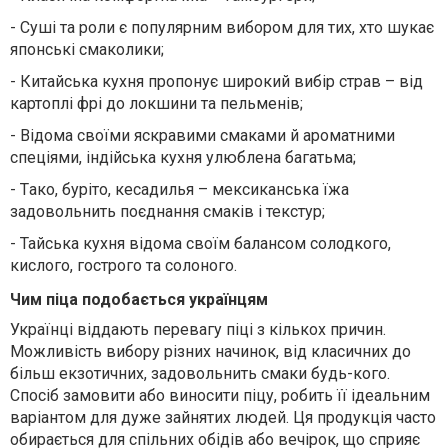
-
Суші
та роли
є популярним вибором для тих, хто шукає
японські смаколики
;
-
Китайська кухня пропонує широкий вибір страв
–
від
картоплі фрі до локшини та пельменів;
-
Відома своїми яскравими смаками й ароматними
спеціями, індійська кухня улюблена багатьма;
-
Т
ако, буріто
,
кесадилья
–
мексиканська їжа
задов
ольнить
поєднання смаків і текстур;
-
Тайська кухня відома своїм балансом солодкого,
кислого, гострого та солоного.
Чим піца подобається українцям
Українці віддають перевагу піці з кількох причин.
М
ожливість вибору різних начинок, від класичних до
більш екзотичних, задовольнить смаки будь-кого.
С
посіб замовити або виносити піцу, робить її ідеальним
варіантом для
дуже
зайнятих людей.
Ця
продук
ція
часто
обирається для спільних обідів або вечірок, що сприяє