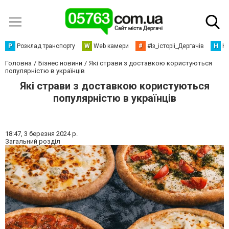
Р
Розклад транспорту
W
Web камери
#
#Із_історіі_Дергачів
Н
Но
Головна
Бізнес новини
Які страви з доставкою користуються
популярністю в українців
Які страви з доставкою користуються
популярністю в українців
18:47,
3 березня 2024 р.
Загальний розділ