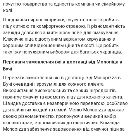
почуттю товариства та єдності
в компанії чи сімейному
колі
.
П
оєднання сирної скоринки, соусу та топінгів робить
піцу ситною та комфортною стравою
. Її різноманітність
завжди дозволяє знайти щось нове для смакування.
Класична піца є доступним варіантом харчування з
хорошим співвідношенням ціни та якості. Це робить
таку їжу популярним вибором для багатьох українців.
Переваги замовлення їжі в доставці від Monoпіца в
Бучі
Переваги замовлення їжі в доставці від Monopizza в
Бучі очевидні і зрозумілі для кожного клієнта.
В
икористання високоякісних
та свіжих
інгредієнтів,
гарантує смачну та ароматну піцу для кожного клієнта.
Швидка
доставк
а
є незаперечною перевагою, особливо
для зайнятих людей та сімей. Меню Monopizza вражає
своєю різноманітністю, пропонуючи великий вибір
якісних страв
, від класичних до екзотичних.
Команда
Monopizza забезпечу
є
задоволення від смачної піци за