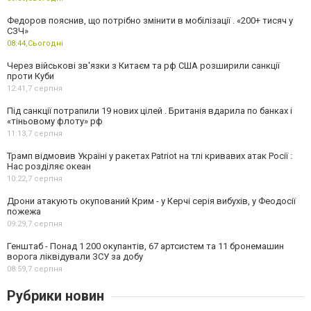
Федоров пояснив, що потрібно змінити в мобілізації . «200+ тисяч у
СЗЧ»
08:44,
Сьогодні
Через військові зв'язки з Китаєм та рф США розширили санкції
проти Куби
12:41,
7 серпня
Під санкції потрапили 19 нових цілей . Британія вдарила по банках і
«тіньовому флоту» рф
11:13,
7 серпня
Трамп відмовив Україні у ракетах Patriot на тлі кривавих атак Росії :
Нас розділяє океан
10:22,
7 серпня
Дрони атакують окупований Крим - у Керчі серія вибухів, у Феодосії
пожежа
09:29,
7 серпня
Генштаб - Понад 1 200 окупантів, 67 артсистем та 11 бронемашин
ворога ліквідували ЗСУ за добу
08:59,
7 серпня
Рубрики новин